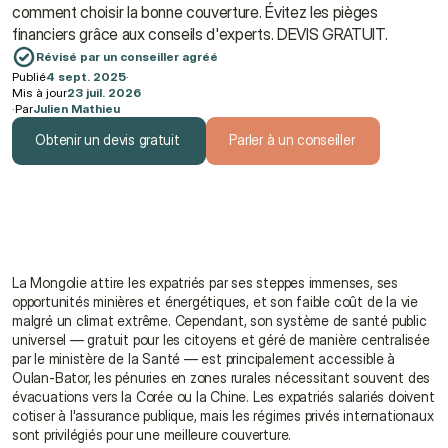
comment choisir la bonne couverture. Évitez les pièges 
financiers grâce aux conseils d'experts. DEVIS GRATUIT.
Révisé par un conseiller agréé
Publié
4 sept. 2025
·
Mis à jour
23 juil. 2026
·
Par
Julien Mathieu
Obtenir un devis gratuit
Parler à un conseiller
Obtenir un devis gratuit
Parler à un conseiller
La Mongolie attire les expatriés par ses steppes immenses, ses 
opportunités minières et énergétiques, et son faible coût de la vie 
malgré un climat extrême. Cependant, son système de santé public 
universel — gratuit pour les citoyens et géré de manière centralisée 
par le ministère de la Santé — est principalement accessible à 
Oulan-Bator, les pénuries en zones rurales nécessitant souvent des 
évacuations vers la Corée ou la Chine. Les expatriés salariés doivent 
cotiser à l'assurance publique, mais les régimes privés internationaux 
sont privilégiés pour une meilleure couverture.