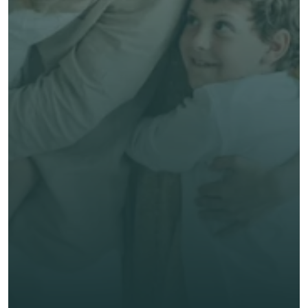
Parler à un conseiller
Conseils experts & humains, en français
Meilleur service, sans surcoût
Comparer mes 
options! 
Prénom *
Nom de famille *
E-mail *
Téléphone*
🇫🇷
+
33
Type d'assurance *
Obtenir un devis gratuit