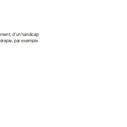
apporter soutien et assistance.
Parler à un conseiller
Parler à un conseiller
ement, d'un handicap 
érapie, par exemple :