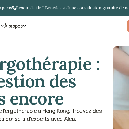
experts
Besoin d'aide ? Bénéficiez d'une consultation gratuite de n
s
À propos
gothérapie : 
stion des 
s encore
de l’ergothérapie à Hong Kong. Trouvez des 
es conseils d’experts avec Alea.