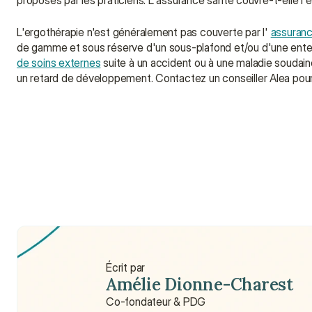
proposés par les praticiens. L'assurance santé couvre-t-elle l
L'ergothérapie n'est généralement pas couverte par l' 
assuranc
de gamme et sous réserve d'un sous-plafond et/ou d'une entente
de soins externes
 suite à un accident ou à une maladie soudain
un retard de développement. Contactez un conseiller Alea pour 
Que fait exactement un ergothérapeute ?
Quels sont les principaux domaines de services four
Où puis-je trouver un ergothérapeute ?
Écrit par
Amélie Dionne-Charest
Co-fondateur & PDG