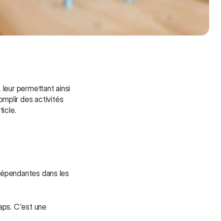
leur permettant ainsi 
plir des activités 
icle.
ndépendantes dans les 
Besoin d'aide ?
aps. C'est une 
Nous sommes là pour vous 