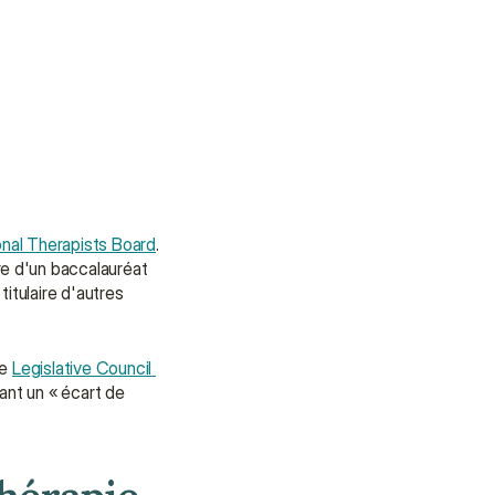
nal Therapists Board
. 
ire d'un baccalauréat 
tulaire d'autres 
e 
Legislative Council 
nt un « écart de 