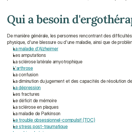
Qui a besoin d'ergothéra
De manière générale, les personnes rencontrant des difficultés 
physique, d'une blessure ou d'une maladie, ainsi que de probl
La maladie d'Alzheimer
Les amputations
La sclérose latérale amyotrophique
L'arthrose
La confusion
La diminution du jugement et des capacités de résolution d
La dépression
Les fractures
Le déficit de mémoire
La sclérose en plaques
La maladie de Parkinson
Le trouble obsessionnel-compulsif (TOC)
Le stress post-traumatique