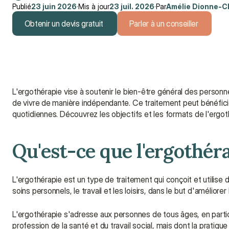
Publié
23 juin 2026
·
Mis à jour
23 juil. 2026
·
Par
Amélie Dionne-C
Obtenir un devis gratuit
Parler à un conseiller
Obtenir un devis gratuit
Parler à un conseiller
L'ergothérapie vise à soutenir le bien-être général des personn
de vivre de manière indépendante. Ce traitement peut bénéficie
quotidiennes. Découvrez les objectifs et les formats de l'ergot
Qu'est-ce que l'ergothéra
L'ergothérapie est un type de traitement qui conçoit et utilise 
soins personnels, le travail et les loisirs, dans le but d'améliorer 
L'ergothérapie s'adresse aux personnes de tous âges, en particu
profession de la santé et du travail social, mais dont la prati