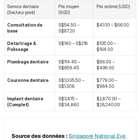
Service dentaire 
Prix moyen 
Prix estimé (USD)
(Secteur privé)
(SGD)
Consultation de 
S$54.50 – 
$41.00 – $66.00
base
S$87.20
Détartrage & 
S$140 – S$218
$105.00 – 
Polissage
$164.00
Plombage dentaire
S$114.45 – 
$86.00 – 
S$659.45
$496.00
Couronne dentaire
S$1,035.50 – 
$779.00 – 
S$1,308
$984.00
Implant dentaire 
S$3,815 – 
$2,870.00 – 
(Complet)
S$34,880
$26,240.00
Source des données :
Singapore National Eye 