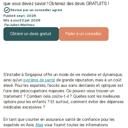
que vous devez savoir ! Obtenez des devis GRATUITS !
Révisé par un conseiller agréé
Publié
4 sept. 2025
·
Mis à jour
23 juil. 2026
·
Par
Julien Mathieu
Obtenir un devis gratuit
Parler à un conseiller
Obtenir un devis gratuit
Parler à un conseiller
S'installer à Singapour offre un mode de vie moderne et dynamique, 
ainsi qu'un 
système de santé
 de grande réputation, mais à un coût 
élevé. Pour les expatriés, l’accès aux soins dentaires et optiques est 
l'une des préoccupations majeures. Où pouvez-vous trouver un 
traitement ? Combien cela coûte-t-il ? Quelles sont les meilleures 
options pour les enfants ? Et surtout, comment éviter des dépenses 
médicales excessives ?
En tant que courtier en assurance santé de confiance pour les 
expatriés en Asie, 
Alea
 vous fournit toutes les informations 