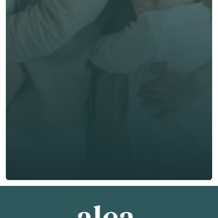
options! 
Prénom *
Nom de famille *
E-mail *
Téléphone*
🇫🇷
+
33
Type d'assurance *
Obtenir un devis gratuit
Obtenir un devis gratuit