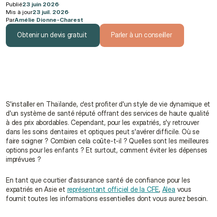
Publié
23 juin 2026
·
Mis à jour
23 juil. 2026
·
Par
Amélie Dionne-Charest
Obtenir un devis gratuit
Parler à un conseiller
Obtenir un devis gratuit
Parler à un conseiller
S'installer en Thaïlande, c'est profiter d'un style de vie dynamique et 
d'un système de santé réputé offrant des services de haute qualité 
à des prix abordables. Cependant, pour les expatriés, s'y retrouver 
dans les soins dentaires et optiques peut s'avérer difficile. Où se 
faire soigner ? Combien cela coûte-t-il ? Quelles sont les meilleures 
options pour les enfants ? Et surtout, comment éviter les dépenses 
imprévues ?
En tant que courtier d'assurance santé de confiance pour les 
expatriés en Asie et 
représentant officiel de la CFE
, 
Alea
 vous 
fournit toutes les informations essentielles dont vous aurez besoin.