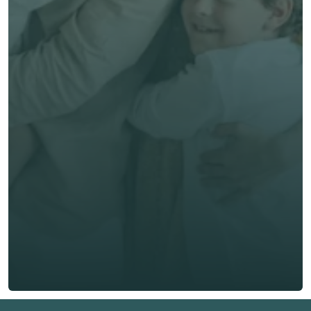
Comparer mes 
options! 
Prénom *
Nom de famille *
E-mail *
Téléphone*
🇫🇷
+
33
Type d'assurance *
Obtenir un devis gratuit
Obtenir un devis gratuit