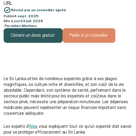
URL 
Révisé par un conseiller agréé
Publié
4 sept. 2025
·
Mis à jour
23 juil. 2026
·
Par
Julien Mathieu
Obtenir un devis gratuit
Parler à un conseiller
Obtenir un devis gratuit
Parler à un conseiller
Le Sri Lanka attire de nombreux expatriés grâce à ses plages 
magnifiques, sa culture riche et diversifiée, et son coût de la vie 
abordable. Cependant, son système de santé, performant dans le 
secteur public mais limité pour les expatriés et coûteux dans le 
secteur privé, nécessite une préparation minutieuse. Les dépenses 
médicales peuvent représenter un risque financier important sans 
couverture adéquate.
Les experts d'
Alea
 vous expliquent tout ce qu'un expatrié doit savoir 
pour se protéger efficacement au Sri Lanka.