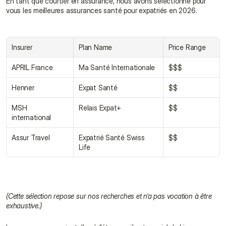
En tant que courtier en assurance, nous avons sélectionné pour 
vous les meilleures assurances santé pour expatriés en 2026.
Insurer
Plan Name
Price Range
APRIL France
Ma Santé Internationale
$$$
Henner
Expat Santé
$$
MSH 
Relais Expat+
$$
international
Assur Travel
Expatrié Santé Swiss 
$$
Life
(Cette sélection repose sur nos recherches et n’a pas vocation à être 
exhaustive.)