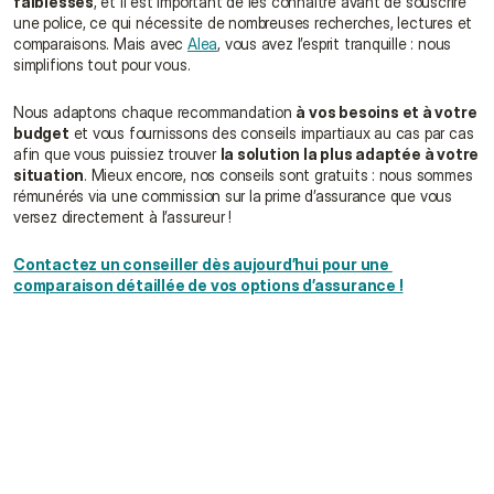
faiblesses
, et il est important de les connaître avant de souscrire 
une police, ce qui nécessite de nombreuses recherches, lectures et 
comparaisons. Mais avec 
Alea
, vous avez l’esprit tranquille : nous 
simplifions tout pour vous.
Nous adaptons chaque recommandation 
à vos besoins et à votre 
budget
 et vous fournissons des conseils impartiaux au cas par cas 
afin que vous puissiez trouver 
la solution la plus adaptée à votre 
situation
. Mieux encore, nos conseils sont gratuits : nous sommes 
rémunérés via une commission sur la prime d’assurance que vous 
versez directement à l’assureur !
Contactez un conseiller dès aujourd’hui pour une 
comparaison détaillée de vos options d’assurance !
Ai-je besoin d'une assurance santé 
internationale ?
Quelle est la meilleure assurance santé 
internationale à Singapour ?