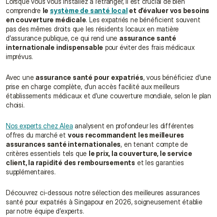
Lorsque vous vous installez à l’étranger, il est crucial de bien 
comprendre 
le 
système de santé local
 et d’évaluer vos besoins 
en couverture médicale
. Les expatriés ne bénéficient souvent 
pas des mêmes droits que les résidents locaux en matière 
d’assurance publique, ce qui rend une 
assurance santé 
internationale indispensable
 pour éviter des frais médicaux 
imprévus.
Avec une 
assurance santé pour expatriés
, vous bénéficiez d’une 
prise en charge complète, d’un accès facilité aux meilleurs 
établissements médicaux et d’une couverture mondiale, selon le plan 
choisi.
Nos experts chez Alea
 analysent en profondeur les différentes 
offres du marché et 
vous recommandent les meilleures 
assurances santé internationales
, en tenant compte de 
critères essentiels tels que 
le prix, la couverture, le service 
client, la rapidité des remboursements
 et les garanties 
supplémentaires.
Découvrez ci-dessous notre sélection des meilleures assurances 
santé pour expatriés à Singapour en 2026, soigneusement établie 
par notre équipe d’experts.