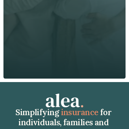
Email *
Phone*
🇭🇰
+
852
Insurance Type *
Get Free Quote
Get Free Quote
Simplifying 
insurance
 for 
individuals, families and 