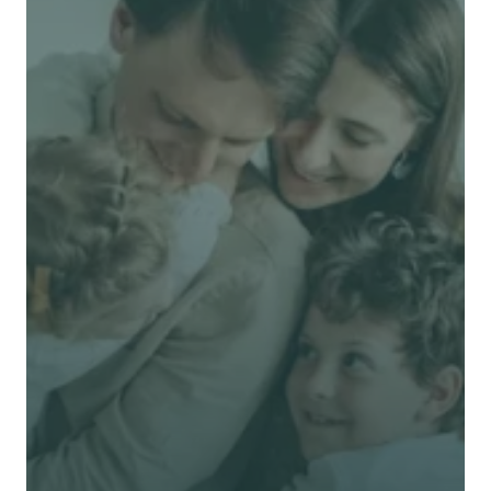
了解 Alea 賣點
了解 Alea 賣點
預約專家諮詢
免費獲得個人化專屬報價
預約專家諮詢
專業客觀建議，全程貼心跟進
節省時間與保費成本，享無憂投保體驗
立即獲取獨立客觀建
議