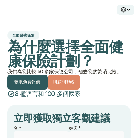
全面醫療保險
為什麼選擇全面健
康保險計劃？
我們為您比較 50 多家保險公司，省去您的繁瑣比較。
獲取免費報價
與顧問聯絡
8 種語言和 100 多個國家
獲取免費報價
與顧問聯絡
立即獲取獨立客觀建議
名 *
姓氏 *