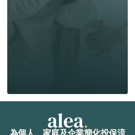
名 *
姓氏 *
電郵 *
電話號碼 *
🇭🇰
+
852
保險類型 *
索取免費報價
索取免費報價
為個人、家庭及企業簡化投保流