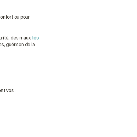
onfort ou pour 
arité, des maux 
liés 
 et des douleurs chroniques. D'autres cas peuvent également en bénéficier : mouvements non coordonnés, brûlures, plaies, guérison de la 
nt vos :