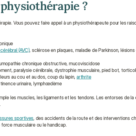
 physiothérapie ?
apie. Vous pouvez faire appel à un physiothérapeute pour les raiso
ronique
 cérébral (AVC)
, sclérose en plaques, maladie de Parkinson, lésions d
umopathie chronique obstructive, mucoviscidose
ent, paralysie cérébrale, dystrophie musculaire, pied bot, torticol
urs au cou et au dos, coup du lapin, 
arthrite
ontinence urinaire, lymphœdème
mple les muscles, les ligaments et les tendons. Les entorses de la ch
.
ssures sportives
, des accidents de la route et des interventions chi
de force musculaire ou le handicap.