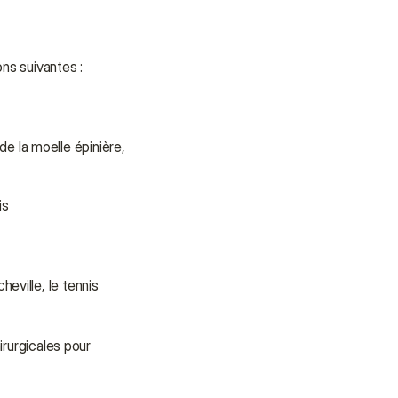
apporter soutien et assistance.
Parler à un conseiller
ns suivantes :
Parler à un conseiller
e la moelle épinière, 
is
eville, le tennis 
rurgicales pour 