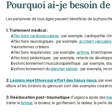
Pourquoi ai-je besoin de
Les personnes de tous âges peuvent bénéficier de la physiothér
1. Traitement médical :
Affections cardiovasculaires
 : par exemple, cardiopathie ch
Affections neurologiques : par exemple, 
accident vasculaire
traumatismes crâniens
Affections respiratoires : par exemple, 
asthme
, bronchopne
Affections pédiatriques : par exemple, retards de développem
Dysfonctionnement musculosquelettique : par exemple, doule
Dysfonctionnement du 
plancher pelvien
 : par exemple, inc
2. 
Lésions répétitives par effort des tissus mous
, par exe
elbow et les torsions du genou en sont des exemples courants
3. Rééducation post-traumatique
 d'urgence après des 
ble
traiter la 
fatigue
, la douleur, le gonflement, la raideur, la perte 