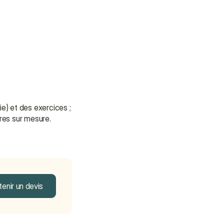
e) et des exercices ; 
ires sur mesure. 
enir un devis
enir un devis