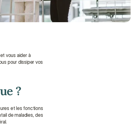
t vous aider à 
us pour dissiper vos 
ue ?
res et les fonctions 
 pour prévenir et traiter un large éventail de maladies, des 
ral.
Besoin d'aide ?
Nous sommes là pour vous 