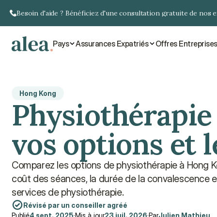
Besoin d'aide ? Bénéficiez d'une consultation gratuite de nos 
Pays
Assurances Expatriés
Offres Entreprise
Hong Kong
Physiothérapie 
vos options et l
Comparez les options de physiothérapie à Hong Ko
coût des séances, la durée de la convalescence e
services de physiothérapie.
Révisé par un conseiller agréé
Publié
4 sept. 2025
·
Mis à jour
23 juil. 2026
·
Par
Julien Mathieu