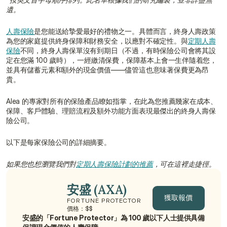
遺。
人壽保險
是您能送給摯愛最好的禮物之一。具體而言，終身人壽政策
為您的家庭提供終身保障和財務安全，以應對不確定性。與
定期人壽
保險
不同，終身人壽保單沒有到期日（不過，有時保險公司會將其設
定在您滿 100 歲時），一經繳清保費，保障基本上會一生伴隨着您，
並具有儲蓄元素和額外的現金價值——儘管這也意味著保費更為昂
貴。
Alea 的專家對所有的保險產品瞭如指掌，在此為您推薦幾家在成本、
保障、客戶體驗、理賠流程及額外功能方面表現最傑出的終身人壽保
險公司。
以下是每家保險公司的詳細摘要。
如果您也想瀏覽我們對
定期人壽保險計劃的推薦
，可在這裡走捷徑。
安盛 (AXA)
獲取報價
FORTUNE PROTECTOR
價格：$$
安盛的「Fortune Protector」為 100 歲以下人士提供具備
獲取報價