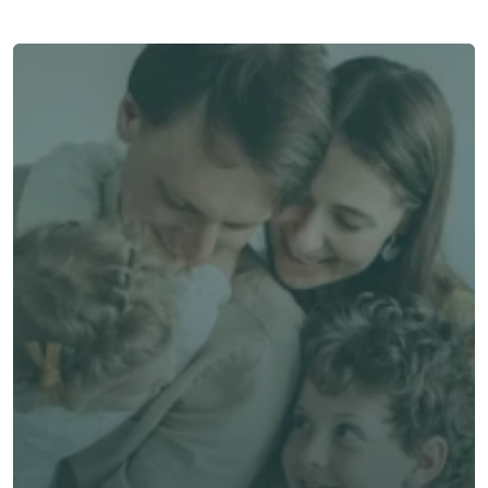
了解 Alea 賣點
了解 Alea 賣點
預約專家諮詢
免費獲得個人化專屬報價
預約專家諮詢
專業客觀建議，全程貼心跟進
節省時間與保費成本，享無憂投保體驗