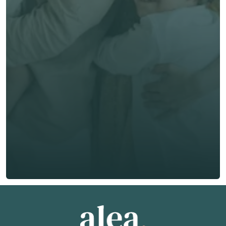
立即獲取獨立客觀建議
名 *
姓氏 *
電郵 *
電話號碼 *
🇭🇰
+
852
保險類型 *
索取免費報價
索取免費報價