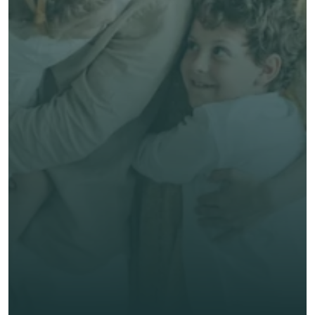
尊享免費的個人化報價
與專業顧問對話
專業建議，貼心周到
節省時間與成本，提升整體體驗
立即獲取客觀的建議
名字 *
姓氏 *
電子郵件 *
電話*
🇭🇰
+
852
保險類型 *
獲取免費報價