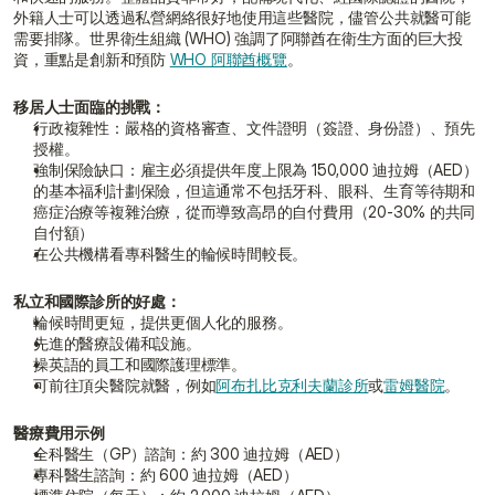
外籍人士可以透過私營網絡很好地使用這些醫院，儘管公共就醫可能
需要排隊。世界衛生組織 (WHO) 強調了阿聯酋在衛生方面的巨大投
資，重點是創新和預防 
WHO 阿聯酋概覽
。
移居人士面臨的挑戰：
行政複雜性：嚴格的資格審查、文件證明（簽證、身份證）、預先
授權。
強制保險缺口：雇主必須提供年度上限為 150,000 迪拉姆（AED）
的基本福利計劃保險，但這通常不包括牙科、眼科、生育等待期和
癌症治療等複雜治療，從而導致高昂的自付費用（20-30% 的共同
自付額）
在公共機構看專科醫生的輪候時間較長。
私立和國際診所的好處：
輪候時間更短，提供更個人化的服務。
先進的醫療設備和設施。
操英語的員工和國際護理標準。
可前往頂尖醫院就醫，例如
阿布扎比克利夫蘭診所
或
雷姆醫院
。
醫療費用示例
全科醫生（GP）諮詢：約 300 迪拉姆（AED）
專科醫生諮詢：約 600 迪拉姆（AED）