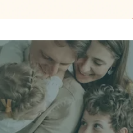
立即獲取獨立
名 *
電郵 *