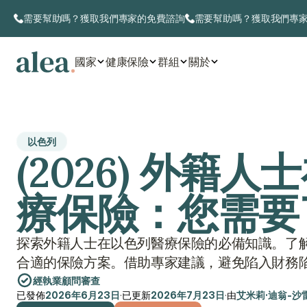
需要幫助嗎？獲取我們專家的免費諮詢
需要幫助嗎？獲取我們專
國家
健康保險
群組
關於
以色列
(2026) 外籍
療保險：您需要
探索外籍人士在以色列醫療保險的必備知識。了
合適的保險方案。借助專家建議，避免陷入財務
經執業顧問審查
已發佈
2026年6月23日
·
已更新
2026年7月23日
·
由
艾米莉·迪翁-沙