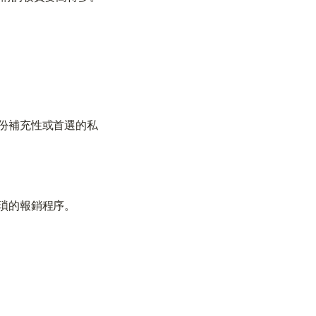
與顧問聯絡
與顧問聯絡
份補充性或首選的私
瑣的報銷程序。