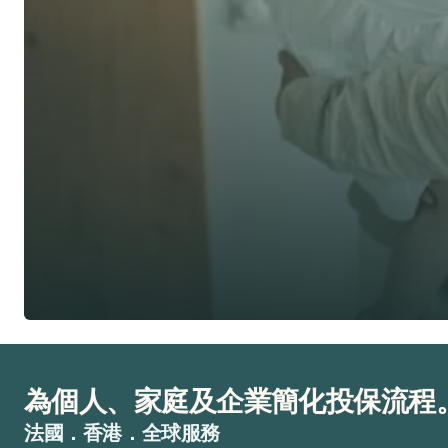
了解 Alea 賣點
預約專家諮詢
免費獲得個人化專屬報價
了解 Alea 賣點
預約專家諮詢
專業客觀建議，全程貼心跟進
節省時間與保費成本，享無憂投保體驗
為個人、家庭及企業簡化投保流程
法國．香港．全球服務