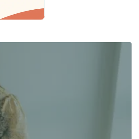
客觀建議
姓氏 *