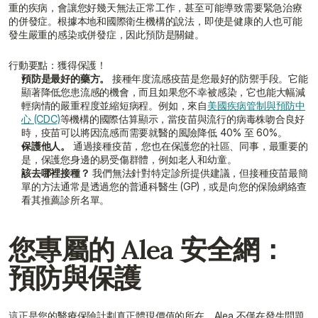
重的疾病，會讓您好幾天無法正常工作，甚至可能導致需要緊急治療
的併發症。根據本地和國際衛生機構的說法，即使是健康的人也可能
發生嚴重的感染或併發症，因此預防是關鍵。
行動要點：獲得保護！
預防是最好的藥方。
 接種年度流感疫苗是您最好的防禦手段。它能
顯著降低您患流感的機會，而且如果您不幸被感染，它也能大幅減
輕病情的嚴重程度並縮短病程。例如，來自
美國疾病管制與預防中
心 (CDC)
等機構的國際估算顯示，當疫苗與流行的病毒株吻合良好
時，疫苗可以將因流感而需要就醫的風險降低 40% 至 60%。
保護他人。
 通過接種疫苗，您也在保護您的社區、同事，最重要的
是，保護您身邊的易受傷群體，例如老人和幼童。
該去哪裡接種？
 我們無法針對特定診所提供建議，但接種疫苗最簡
單的方法通常是透過您的普通科醫生 (GP)，或是向您的保險網絡查
看其推薦診所名單。
您專屬的 Alea 安全網：
預防與保護
這正是您的醫療保險計劃真正體現價值的所在。Alea 不僅在發生問題