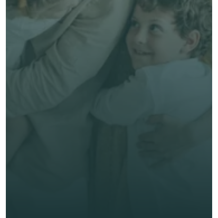
免費獲得個人化專屬報價
預約專家諮詢
專業客觀建議，全程貼心跟進
節省時間與保費成本，享無憂投保體驗
立即獲取獨立客觀建議
名 *
姓氏 *
電郵 *
電話號碼 *
🇭🇰
+
852
保險類型 *
索取免費報價