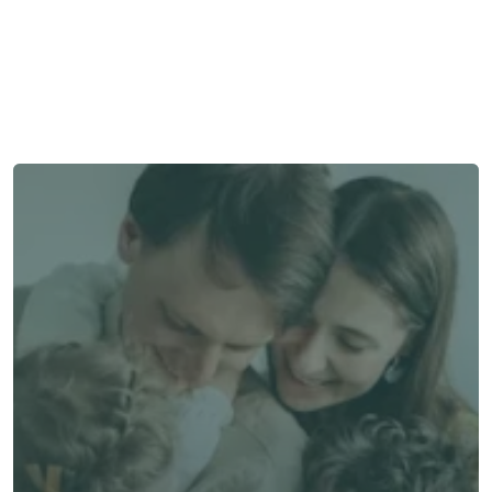
需要幫助嗎？
我們在此為您提供支持與協助。
與顧問聯絡
與顧問聯絡
了解 Alea 賣點
了解 Alea 賣點
預約專家諮詢