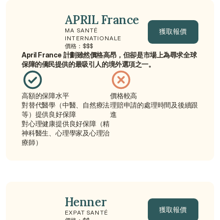
APRIL France
獲取報價
MA SANTÉ 
INTERNATIONALE
價格：$$$
獲取報價
April France 計劃雖然價格高昂，但卻是市場上為尋求全球
保障的僑民提供的最吸引人的境外選項之一。
高額的保障水平
價格較高
對替代醫學（中醫、自然療法
理賠申請的處理時間及後續跟
等）提供良好保障
進
對心理健康提供良好保障（精
神科醫生、心理學家及心理治
療師）
Henner
獲取報價
EXPAT SANTÉ