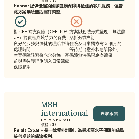
價格：$$
Henner 提供優渥的國際健康保障與極佳的客戶服務，儘管
獲取報價
此方案無法靈活自訂調整。
對 CFE 補充保險（CFE TOP 
方案以套裝形式呈現，無法靈
UP）提供極具競爭力的保費
活拆分或自訂
良好的服務與快捷的理賠申請
住院及日常醫療有 3 個月的
處理時間
等待期（意外和急診除外）
生育保障限額僅包含分娩，產
保障無法保證終身續保
前與產後護理則歸入日常醫療
保障範圍
MSH 
international
獲取報價
RELAIS EXPAT+
價格：$$
獲取報價
Relais Expat + 是一款境外計劃，為尋求高水平保障的僑民
提供卓越的保險福利。