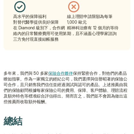
高水平的保障福利
線上理賠申請限額為每筆 
對替代醫學提供良好保障
1,000 歐元
在 Diamond 級別下，合作網
精神科治療有 12 個月的等待
絡內的日常醫療費用可使用第
期，且不涵蓋心理學家諮詢
三方免付現直接結帳服務
多年來，我們與 50 多家
保險合作夥伴
保持緊密合作，對他們的產品
瞭如指掌。作為一家獨立的經紀公司，我們選擇與信譽昭著的保險公
司合作，且只銷售我們信任並經過測試與認可的產品。上述推薦由我
們的保險顧問根據每家保險公司的費用、保障、客戶體驗、理賠流程
及額外特色等標准綜合評估得出。簡而言之，我們並不會因為做出這
些推薦而收取額外報酬。
總結