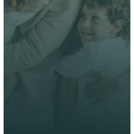
預約專家諮詢
免費獲得個人化專屬報價
預約專家諮詢
專業客觀建議，全程貼心跟進
節省時間與保費成本，享無憂投保體驗
立即獲取獨立客觀建議
名 *
姓氏 *
電郵 *
電話號碼 *
🇭🇰
+
852
保險類型 *
索取免費報價