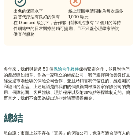
出色的保障水平
線上理賠申請限制為每次最多 
對替代疗法有良好的保障
1,000 歐元
在 Diamond 級別下，合作夥
精神科治療有 12 個月的等待
伴網絡中的日常醫療開銷可提
期，且不涵蓋心理學家諮詢
供直付服務
多年來，我們與超過 50 個
保險合作夥伴
保持緊密合作，並且對他們
的產品瞭如指掌。作為一家獨立的經紀公司，我們選擇與信譽良好且
經受過市場檢驗的保險公司合作，並且只銷售我們信任的、經過測試
和認可的產品。上述建議是由我們的保險顧問根據各家保險公司的費
用、保障範圍、客戶體驗、理賠程序以及附加特點等標準制定的。簡
而言之，我們不會因為提出這些建議而獲得佣金。
總結
坦白說：市面上並不存在「完美」的保險公司，也沒有適合所有人的