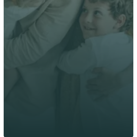
免費獲得個人化專屬報價
預約專家諮詢
專業客觀建議，全程貼心跟進
節省時間與保費成本，享無憂投保體驗
立即獲取獨立客觀建議
名 *
姓氏 *
電郵 *
電話號碼 *
🇭🇰
+
852
保險類型 *
索取免費報價