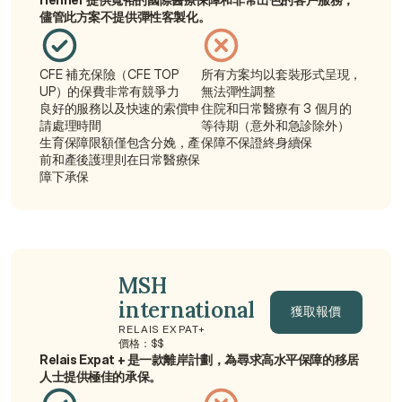
獲取報價
儘管此方案不提供彈性客製化。
CFE 補充保險（CFE TOP 
所有方案均以套裝形式呈現，
UP）的保費非常有競爭力
無法彈性調整
良好的服務以及快速的索償申
住院和日常醫療有 3 個月的
請處理時間
等待期（意外和急診除外）
生育保障限額僅包含分娩，產
保障不保證終身續保
前和產後護理則在日常醫療保
障下承保
MSH 
international
獲取報價
RELAIS EXPAT+
價格：$$
獲取報價
Relais Expat + 是一款離岸計劃，為尋求高水平保障的移居
人士提供極佳的承保。