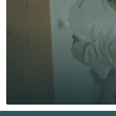
了解 Alea 賣點
預約專家諮詢
免費獲得個人化專屬報價
了解 Alea 賣點
預約專家諮詢
專業客觀建議，全程貼心跟進
節省時間與保費成本，享無憂投保體驗