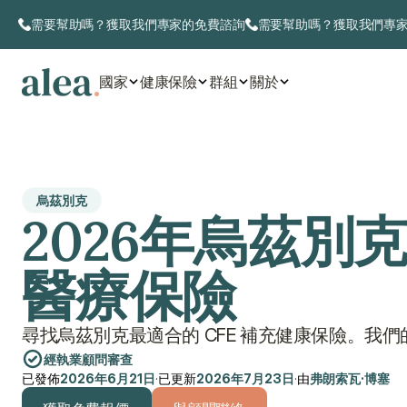
需要幫助嗎？獲取我們專家的免費諮詢
需要幫助嗎？獲取我們專
國家
健康保險
群組
關於
烏茲別克
2026年烏茲別
醫療保險
尋找烏茲別克最適合的 CFE 補充健康保險。我
經執業顧問審查
已發佈
2026年6月21日
·
已更新
2026年7月23日
·
由
弗朗索瓦·博塞