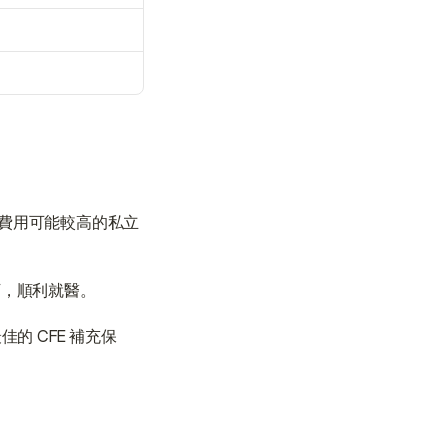
與顧問聯絡
與顧問聯絡
在費用可能較高的私立
下，順利就醫。
的 CFE 補充保