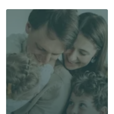
了解 Alea 賣點
了解 Alea 賣點
預約專家諮詢
免費獲得個人化專屬報價
預約專家諮詢
專業客觀建議，全程貼心跟進
節省時間與保費成本，享無憂投保體驗