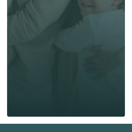
立即獲取獨立客觀建
議
名 *
姓氏 *
電郵 *
電話號碼 *
🇭🇰
+
852
保險類型 *
索取免費報價
索取免費報價