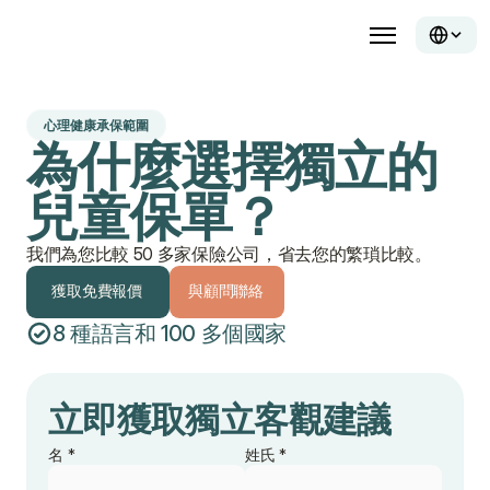
心理健康承保範圍
為什麼選擇獨立的
兒童保單？
我們為您比較 50 多家保險公司，省去您的繁瑣比較。
獲取免費報價
與顧問聯絡
8 種語言和 100 多個國家
獲取免費報價
與顧問聯絡
立即獲取獨立客觀建議
名 *
姓氏 *