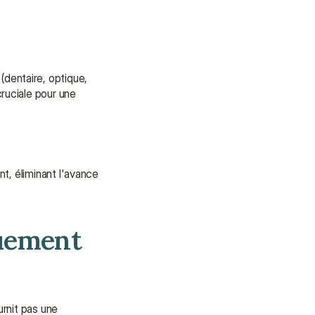
assistance.
Talk to an Advisor
Talk to an Advisor
entaire, optique, 
maternité) ou une portabilité nulle en cas de changement d'emploi. Une assurance privée complémentaire ou principale est donc cruciale pour une 
t, éliminant l'avance 
uement 
rnit pas une 