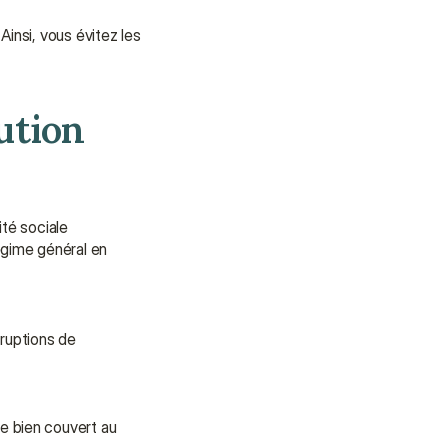
nsi, vous évitez les 
ution 
té sociale 
égime général en 
ruptions de 
e bien couvert au 