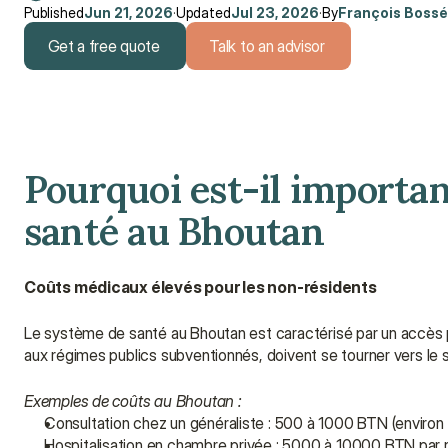
Published
Jun 21, 2026
·
Updated
Jul 23, 2026
·
By
François Bossé
Get a free quote
Talk to an advisor
Get a free quote
Talk to an advisor
Pourquoi est-il importan
santé au Bhoutan
Coûts médicaux élevés pour les non-résidents
Le système de santé au Bhoutan est caractérisé par un accès pu
aux régimes publics subventionnés, doivent se tourner vers le se
Exemples de coûts au Bhoutan :
Consultation chez un généraliste : 500 à 1000 BTN (environ 
Hospitalisation en chambre privée : 5000 à 10000 BTN par n