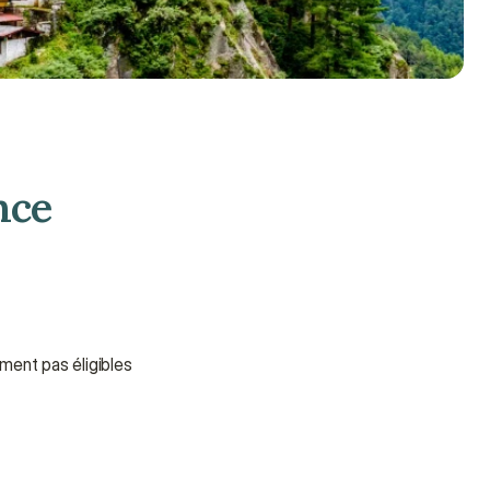
ce 
ent pas éligibles 
Need some help?
We’re here to provide support and 