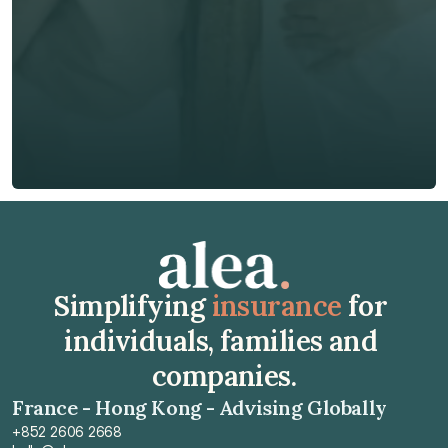
Phone*
🇭🇰
+
852
Insurance Type *
Get Free Quote
Get Free Quote
Simplifying 
insurance
 for 
individuals, families and 
companies.
France - Hong Kong - Advising Globally
+852 2606 2668