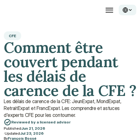
CFE
Comment être 
couvert pendant 
les délais de 
carence de la CFE ?
Les délais de carence de la CFE: JeunExpat, MondExpat, 
RetraitExpat et FrancExpat. Les comprendre et astuces 
d'experts CFE pour les contourner.
Reviewed by a licensed advisor
Published
Jun 21, 2026
·
Updated
Jul 23, 2026
·
By
François Bossé