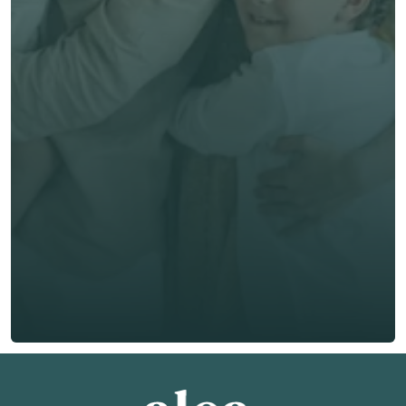
Get unbiased advice 
now
First Name *
Last Name *
Email *
Phone*
🇭🇰
+
852
Insurance Type *
Get Free Quote
Get Free Quote