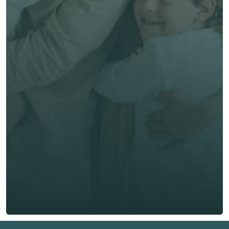
Comparer mes 
options! 
Prénom *
Nom de famille *
E-mail *
Téléphone*
🇫🇷
+
33
Type d'assurance *
Obtenir un devis gratuit
Obtenir un devis gratuit