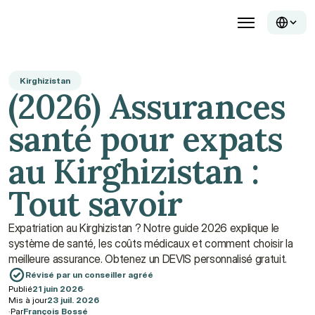
Kirghizistan
(2026) Assurances 
santé pour expats 
au Kirghizistan : 
Tout savoir
Expatriation au Kirghizistan ? Notre guide 2026 explique le 
système de santé, les coûts médicaux et comment choisir la 
meilleure assurance. Obtenez un DEVIS personnalisé gratuit.
Révisé par un conseiller agréé
Publié
21 juin 2026
·
Mis à jour
23 juil. 2026
·
Par
François Bossé