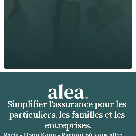
Téléphone*
🇫🇷
+
33
Type d'assurance *
Obtenir un devis gratuit
Obtenir un devis gratuit
Simplifier l'assurance pour les 
particuliers, les familles et les 
entreprises.
Paris - Hong Kong - Partout où vous allez