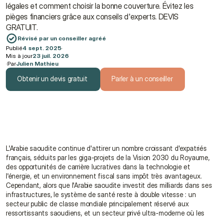
légales et comment choisir la bonne couverture. Évitez les 
pièges financiers grâce aux conseils d'experts. DEVIS 
GRATUIT.
Révisé par un conseiller agréé
Publié
4 sept. 2025
·
Mis à jour
23 juil. 2026
·
Par
Julien Mathieu
Obtenir un devis gratuit
Parler à un conseiller
Obtenir un devis gratuit
Parler à un conseiller
L'Arabie saoudite continue d'attirer un nombre croissant d'expatriés 
français, séduits par les giga-projets de la Vision 2030 du Royaume, 
des opportunités de carrière lucratives dans la technologie et 
l'énergie, et un environnement fiscal sans impôt très avantageux. 
Cependant, alors que l'Arabie saoudite investit des milliards dans ses 
infrastructures, le système de santé reste à double vitesse : un 
secteur public de classe mondiale principalement réservé aux 
ressortissants saoudiens, et un secteur privé ultra-moderne où les 