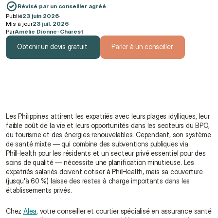
Révisé par un conseiller agréé
Publié
23 juin 2026
·
Mis à jour
23 juil. 2026
·
Par
Amélie Dionne-Charest
Obtenir un devis gratuit
Parler à un conseiller
Obtenir un devis gratuit
Parler à un conseiller
Les Philippines attirent les expatriés avec leurs plages idylliques, leur 
faible coût de la vie et leurs opportunités dans les secteurs du BPO, 
du tourisme et des énergies renouvelables. Cependant, son système 
de santé mixte — qui combine des subventions publiques via 
PhilHealth pour les résidents et un secteur privé essentiel pour des 
soins de qualité — nécessite une planification minutieuse. Les 
expatriés salariés doivent cotiser à PhilHealth, mais sa couverture 
(jusqu'à 60 %) laisse des restes à charge importants dans les 
établissements privés.
Chez 
Alea
, votre conseiller et courtier spécialisé en assurance santé 