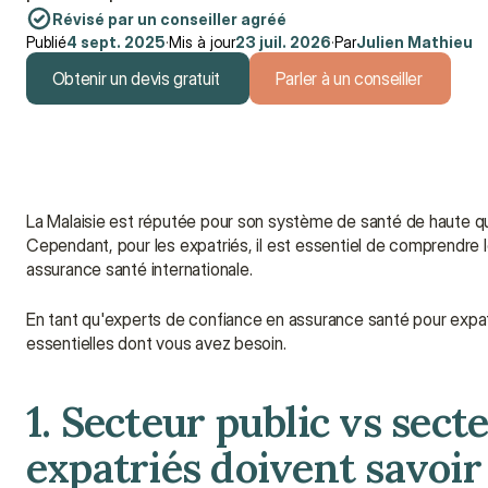
Révisé par un conseiller agréé
Publié
4 sept. 2025
·
Mis à jour
23 juil. 2026
·
Par
Julien Mathieu
Obtenir un devis gratuit
Parler à un conseiller
Obtenir un devis gratuit
Parler à un conseiller
La Malaisie est réputée pour son système de santé de haute qual
Cependant, pour les expatriés, il est essentiel de comprendre l
assurance santé internationale.
En tant qu'experts de confiance en assurance santé pour expat
essentielles dont vous avez besoin.
1. Secteur public vs secte
expatriés doivent savoir