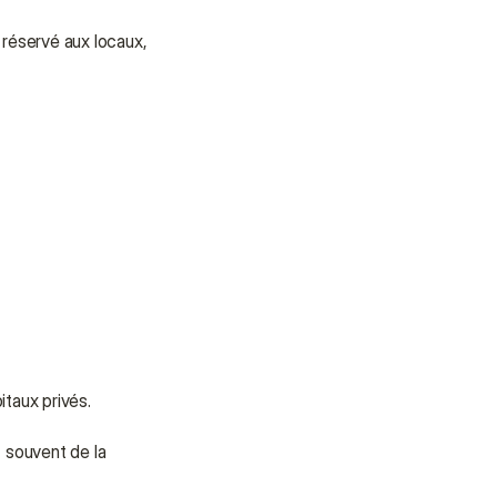
Nous sommes là pour vous 
apporter soutien et assistance.
 réservé aux locaux, 
Parler à un conseiller
Parler à un conseiller
itaux privés.
 souvent de la 