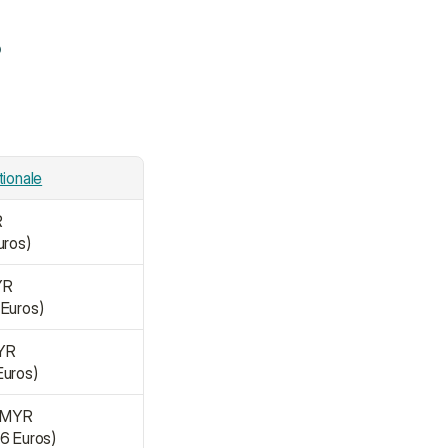
?
tionale
R
uros)
YR
 Euros)
YR
Euros)
0 MYR
66 Euros)