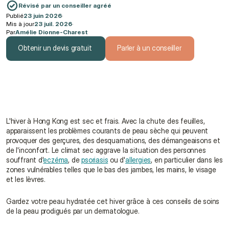
Révisé par un conseiller agréé
Publié
23 juin 2026
·
Mis à jour
23 juil. 2026
·
Par
Amélie Dionne-Charest
Obtenir un devis gratuit
Parler à un conseiller
Obtenir un devis gratuit
Parler à un conseiller
L'hiver à Hong Kong est sec et frais. Avec la chute des feuilles, 
apparaissent les problèmes courants de peau sèche qui peuvent 
provoquer des gerçures, des desquamations, des démangeaisons et 
de l'inconfort. Le climat sec aggrave la situation des personnes 
souffrant d'
eczéma
, de 
psoriasis
 ou d'
allergies
, en particulier dans les 
zones vulnérables telles que le bas des jambes, les mains, le visage 
et les lèvres.
Gardez votre peau hydratée cet hiver grâce à ces conseils de soins 
de la peau prodigués par un dermatologue.