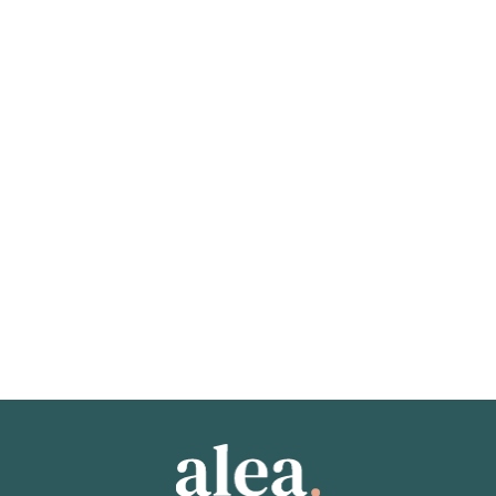
27 janvier 2026
Jordanie
Meilleures complémentaires CFE en Jordanie en 2026
Trouvez la meilleure complémentaire CFE en Jordanie. Nos 
experts vous recommandent les meilleures assurances 
santé internationales.
Lire l'article