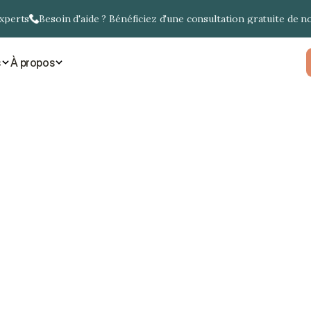
experts
Besoin d'aide ? Bénéficiez d'une consultation gratuite de n
s
À propos
Corée du Sud