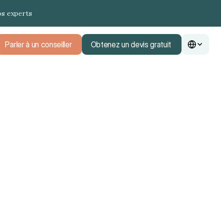
os experts
Parler à un conseiller
Obtenez un devis gratuit
Parler à un conseiller
Obtenez un devis gratuit