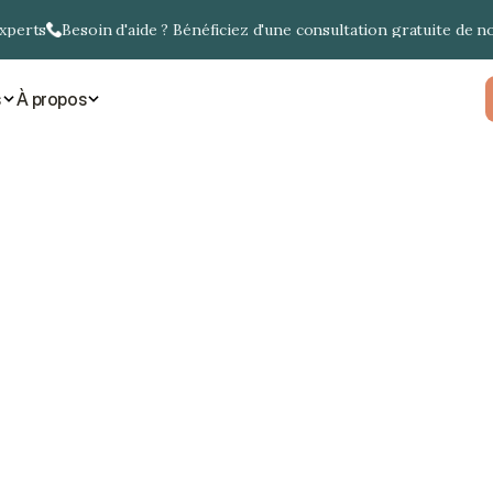
experts
Besoin d'aide ? Bénéficiez d'une consultation gratuite de n
s
À propos
mirats arabes un