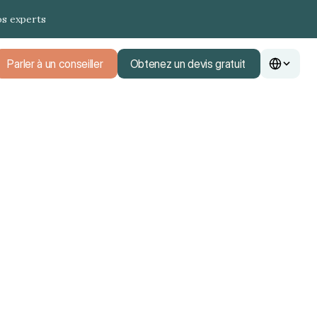
os experts
Parler à un conseiller
Obtenez un devis gratuit
Parler à un conseiller
Obtenez un devis gratuit
is