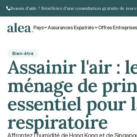
Besoin d'aide ? Bénéficiez d'une consultation gratuite de nos 
Pays
Assurances Expatriés
Offres Entreprise
Bien-être
Assainir l'air : l
ménage de prin
essentiel pour l
respiratoire
Affrontez l'humidité de Hong Kong et de Singapour