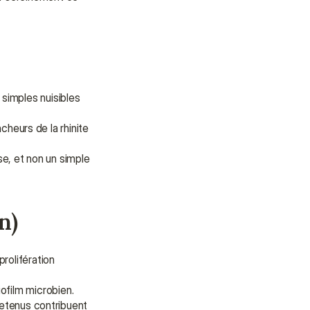
Besoin d'aide ?
Nous sommes là pour vous 
apporter soutien et assistance.
Parler à un conseiller
simples nuisibles 
Parler à un conseiller
heurs de la rhinite 
e, et non un simple 
n)
olifération 
iofilm microbien.
etenus contribuent 