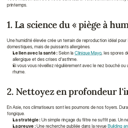
printemps.
1. La science du « piège à hum
Une humidité élevée crée un terrain de reproduction idéal pour l
domestiques, mais de puissants allergènes.
Le lien avec la santé :
 Selon la 
Clinique Mayo
, les spores d
allergique et des crises d'asthme.
Si vous vous réveillez régulièrement avec le nez bouché ou u
rhume.
2. Nettoyez en profondeur l'in
En Asie, nos climatiseurs sont les poumons de nos foyers. Durant
fongique.
La stratégie :
 Un simple rinçage du filtre ne suffit pas. Un 
La preuve :
 Une recherche publiée dans la revue 
Building a