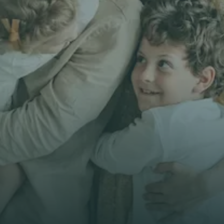
Comparer mes
Prénom *
E-mail *
Téléphone*
🇫🇷
+
33
Type d'assurance *
Obtenir un devis gratuit
Obtenir un devis gratuit