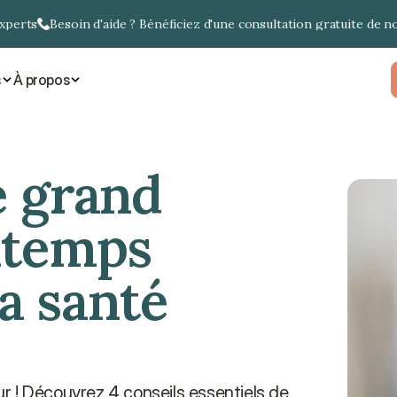
experts
Besoin d'aide ? Bénéficiez d'une consultation gratuite de n
s
À propos
e grand 
temps 
a santé 
 ! Découvrez 4 conseils essentiels de 