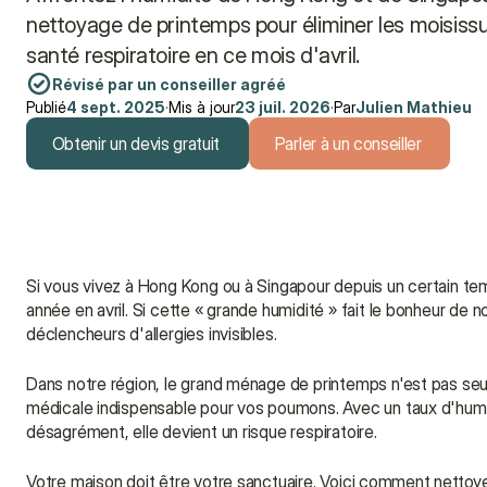
nettoyage de printemps pour éliminer les moisissur
santé respiratoire en ce mois d'avril.
Révisé par un conseiller agréé
Publié
4 sept. 2025
·
Mis à jour
23 juil. 2026
·
Par
Julien Mathieu
Obtenir un devis gratuit
Parler à un conseiller
Obtenir un devis gratuit
Parler à un conseiller
Si vous vivez à Hong Kong ou à Singapour depuis un certain temp
année en avril. Si cette « grande humidité » fait le bonheur de n
déclencheurs d'allergies invisibles.
Dans notre région, le grand ménage de printemps n'est pas seule
médicale indispensable pour vos poumons. Avec un taux d'humid
désagrément, elle devient un risque respiratoire.
Votre maison doit être votre sanctuaire. Voici comment nettoy