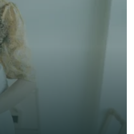
 options! 
Nom de famille *