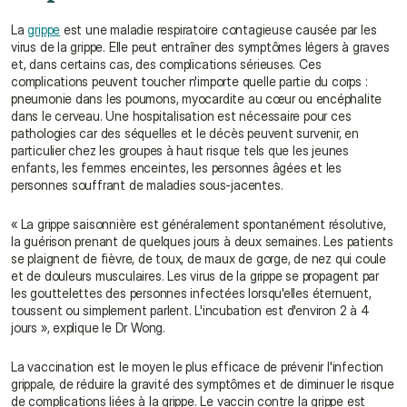
La 
grippe
 est une maladie respiratoire contagieuse causée par les 
virus de la grippe. Elle peut entraîner des symptômes légers à graves 
et, dans certains cas, des complications sérieuses. Ces 
complications peuvent toucher n'importe quelle partie du corps : 
pneumonie dans les poumons, myocardite au cœur ou encéphalite 
dans le cerveau. Une hospitalisation est nécessaire pour ces 
pathologies car des séquelles et le décès peuvent survenir, en 
particulier chez les groupes à haut risque tels que les jeunes 
enfants, les femmes enceintes, les personnes âgées et les 
personnes souffrant de maladies sous-jacentes.
« La grippe saisonnière est généralement spontanément résolutive, 
la guérison prenant de quelques jours à deux semaines. Les patients 
se plaignent de fièvre, de toux, de maux de gorge, de nez qui coule 
et de douleurs musculaires. Les virus de la grippe se propagent par 
les gouttelettes des personnes infectées lorsqu'elles éternuent, 
toussent ou simplement parlent. L'incubation est d'environ 2 à 4 
jours », explique le Dr Wong.
La vaccination est le moyen le plus efficace de prévenir l'infection 
grippale, de réduire la gravité des symptômes et de diminuer le risque 
de complications liées à la grippe. Le vaccin contre la grippe est 