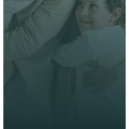
Conseils experts & humains, en français
Meilleur service, sans surcoût
Comparer mes 
options! 
Prénom *
Nom de famille *
E-mail *
Téléphone*
🇫🇷
+
33
Type d'assurance *
Obtenir un devis gratuit