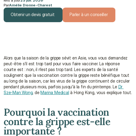
Mis à jour
23 juil. 2026
·
Par
Amélie Dionne-Charest
Obtenir un devis gratuit
Parler à un conseiller
Obtenir un devis gratuit
Parler à un conseiller
Alors que la saison de la grippe sévit en Asie, vous vous demandez 
peut-être s'il est trop tard pour vous faire vacciner. La réponse 
courte est : non, il n'est pas trop tard. Les experts de la santé 
soulignent que la vaccination contre la grippe reste bénéfique tout 
au long de la saison, car les virus de la grippe continuent de circuler 
pendant plusieurs mois, parfois jusqu'à la fin du printemps. Le 
Dr 
Sze-Man Wong
, de 
Marina Medical
 à Hong Kong, vous explique tout.
Pourquoi la vaccination 
contre la grippe est-elle 
importante ?