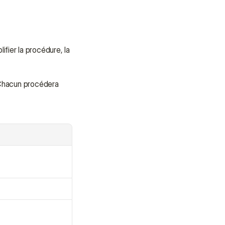
apporter soutien et assistance.
Parler à un conseiller
Parler à un conseiller
ier la procédure, la 
 Chacun procédera 