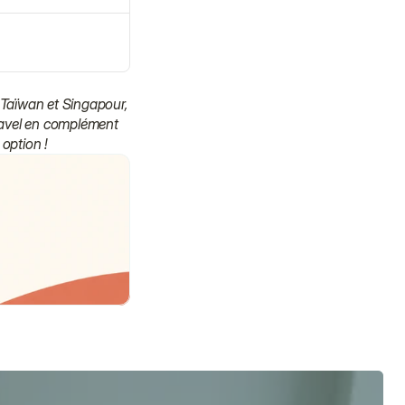
 Taïwan et Singapour, 
ravel en complément 
option !