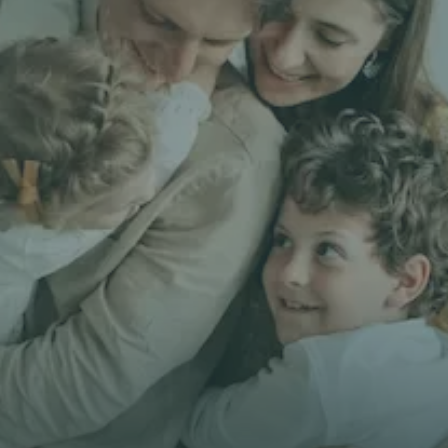
Comparer mes
Prénom *
E-mail *
Téléphone*
🇫🇷
+
33
Type d'assurance *