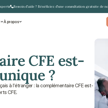
experts
Besoin d'aide ? Bénéficiez d'une consultation gratuite de n
s
À propos
ire CFE est-
 unique ?
is à l'étranger : la complémentaire CFE est-
erts CFE.