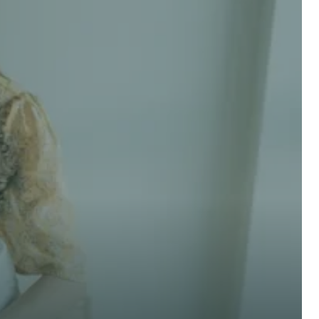
 options! 
Nom de famille *