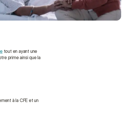
le
 tout en ayant une 
re prime ainsi que la 
ment à la CFE et un 
Besoin d'aide ?
Nous sommes là pour vous 