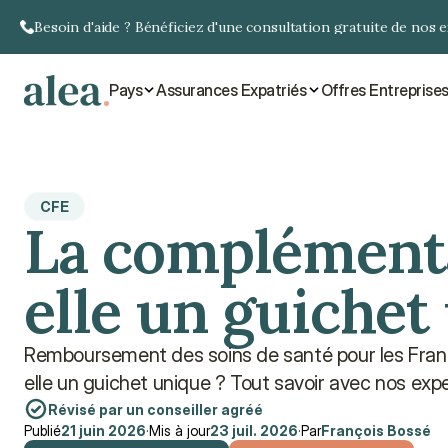
Besoin d'aide ? Bénéficiez d'une consultation gratuite de nos 
Pays
Assurances Expatriés
Offres Entreprise
CFE
La complémenta
elle un guichet
Remboursement des soins de santé pour les França
elle un guichet unique ? Tout savoir avec nos exp
Révisé par un conseiller agréé
Publié
21 juin 2026
·
Mis à jour
23 juil. 2026
·
Par
François Bossé