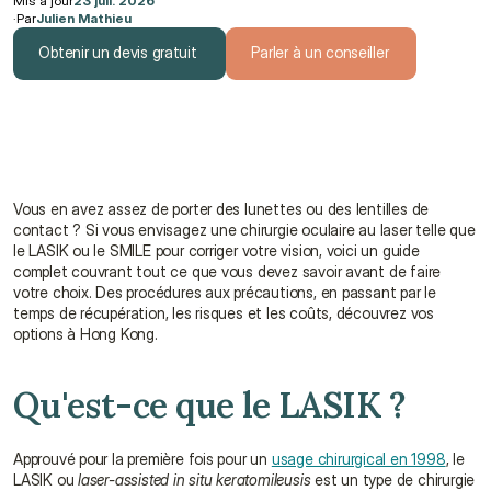
Mis à jour
23 juil. 2026
·
Par
Julien Mathieu
Obtenir un devis gratuit
Parler à un conseiller
Obtenir un devis gratuit
Parler à un conseiller
Vous en avez assez de porter des lunettes ou des lentilles de 
contact ? Si vous envisagez une chirurgie oculaire au laser telle que 
le LASIK ou le SMILE pour corriger votre vision, voici un guide 
complet couvrant tout ce que vous devez savoir avant de faire 
votre choix. Des procédures aux précautions, en passant par le 
temps de récupération, les risques et les coûts, découvrez vos 
options à Hong Kong.
Qu'est-ce que le LASIK ?
Approuvé pour la première fois pour un 
usage chirurgical en 1998
, le 
LASIK ou 
laser-assisted in situ keratomileusis
 est un type de chirurgie 