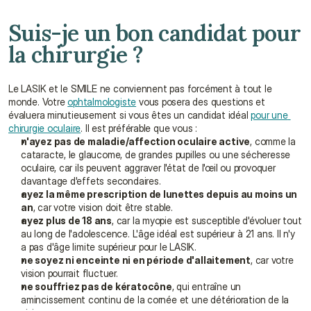
Suis-je un bon candidat pour 
la chirurgie ?
Le LASIK et le SMILE ne conviennent pas forcément à tout le 
monde. Votre 
ophtalmologiste
 vous posera des questions et 
évaluera minutieusement si vous êtes un candidat idéal 
pour une 
chirurgie oculaire
. Il est préférable que vous :
n'ayez pas de maladie/affection oculaire active
, comme la 
cataracte, le glaucome, de grandes pupilles ou une sécheresse 
oculaire, car ils peuvent aggraver l'état de l'œil ou provoquer 
davantage d'effets secondaires.
ayez la même prescription de lunettes depuis au moins un 
an
, car votre vision doit être stable.
ayez plus de 18 ans
, car la myopie est susceptible d'évoluer tout 
au long de l'adolescence. L'âge idéal est supérieur à 21 ans. Il n'y 
a pas d'âge limite supérieur pour le LASIK.
ne soyez ni enceinte ni en période d'allaitement
, car votre 
vision pourrait fluctuer.
ne souffriez pas de kératocône
, qui entraîne un 
amincissement continu de la cornée et une détérioration de la 