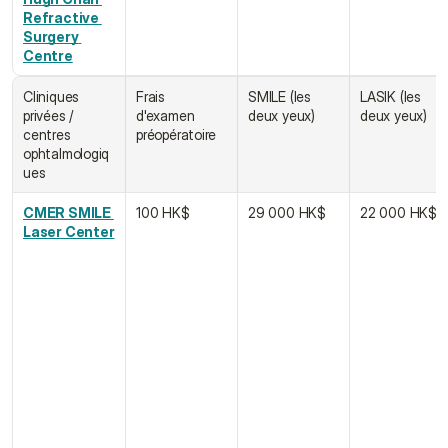
Refractive 
Surgery 
Centre
Cliniques 
Frais 
SMILE (les 
LASIK﻿ (les 
privées / 
d'examen 
deux yeux)
deux yeux)
centres 
préopératoire
ophtalmologiq
ues
CMER SMILE 
100 HK$
29 000 HK$
22 000 HK$
Laser Center