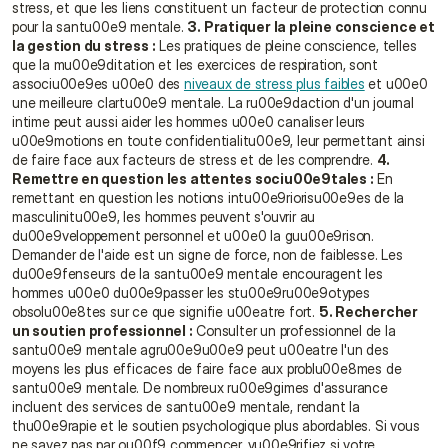
stress, et que les liens constituent un facteur de protection connu 
pour la santu00e9 mentale. 
3. Pratiquer la pleine conscience et 
la gestion du stress :
 Les pratiques de pleine conscience, telles 
que la mu00e9ditation et les exercices de respiration, sont 
associu00e9es u00e0 des 
niveaux de stress plus faibles
 et u00e0 
une meilleure clartu00e9 mentale. La ru00e9daction d'un journal 
intime peut aussi aider les hommes u00e0 canaliser leurs 
u00e9motions en toute confidentialitu00e9, leur permettant ainsi 
de faire face aux facteurs de stress et de les comprendre. 
4. 
Remettre en question les attentes sociu00e9tales :
 En 
remettant en question les notions intu00e9riorisu00e9es de la 
masculinitu00e9, les hommes peuvent s'ouvrir au 
du00e9veloppement personnel et u00e0 la guu00e9rison. 
Demander de l'aide est un signe de force, non de faiblesse. Les 
du00e9fenseurs de la santu00e9 mentale encouragent les 
hommes u00e0 du00e9passer les stu00e9ru00e9otypes 
obsolu00e8tes sur ce que signifie u00eatre fort. 
5. Rechercher 
un soutien professionnel :
 Consulter un professionnel de la 
santu00e9 mentale agru00e9u00e9 peut u00eatre l'un des 
moyens les plus efficaces de faire face aux problu00e8mes de 
santu00e9 mentale. De nombreux ru00e9gimes d'assurance 
incluent des services de santu00e9 mentale, rendant la 
thu00e9rapie et le soutien psychologique plus abordables. Si vous 
ne savez pas par ou00f9 commencer, vu00e9rifiez si votre 