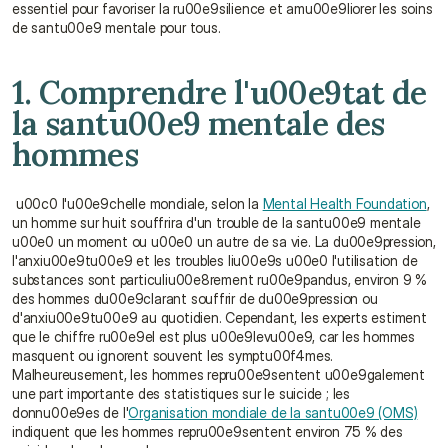
essentiel pour favoriser la ru00e9silience et amu00e9liorer les soins 
de santu00e9 mentale pour tous.
1. Comprendre l'u00e9tat de 
la santu00e9 mentale des 
hommes
 u00c0 l'u00e9chelle mondiale, selon la 
Mental Health Foundation
, 
un homme sur huit souffrira d'un trouble de la santu00e9 mentale 
u00e0 un moment ou u00e0 un autre de sa vie. La du00e9pression, 
l'anxiu00e9tu00e9 et les troubles liu00e9s u00e0 l'utilisation de 
substances sont particuliu00e8rement ru00e9pandus, environ 9 % 
des hommes du00e9clarant souffrir de du00e9pression ou 
d'anxiu00e9tu00e9 au quotidien. Cependant, les experts estiment 
que le chiffre ru00e9el est plus u00e9levu00e9, car les hommes 
masquent ou ignorent souvent les symptu00f4mes. 
Malheureusement, les hommes repru00e9sentent u00e9galement 
une part importante des statistiques sur le suicide ; les 
donnu00e9es de l'
Organisation mondiale de la santu00e9 (OMS)
indiquent que les hommes repru00e9sentent environ 75 % des 