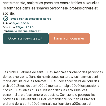
santé mentale, malgré les pressions considérables auxquelles 
ils font face dans les sphères personnelle, professionnelle et 
sociale.
Révisé par un conseiller agréé
Publié
23 juin 2026
·
Mis à jour
23 juil. 2026
·
Par
Amélie Dionne-Charest
Obtenir un devis gratuit
Parler à un conseiller
Obtenir un devis gratuit
Parler à un conseiller
Les problu00e8mes de santu00e9 mentale touchent des personnes 
de tous horizons. Dans de nombreuses cultures, les hommes sont 
moins enclins que les femmes u00e0 demander de l'aide pour des 
problu00e8mes de santu00e9 mentale, malgru00e9 les pressions 
considu00e9rables qu'ils subissent dans les sphu00e8res 
personnelle, professionnelle et sociale. Comprendre pourquoi les 
hommes hu00e9sitent u00e0 demander du soutien et l'impact 
profond de la santu00e9 mentale sur leur bien-u00eatre est 