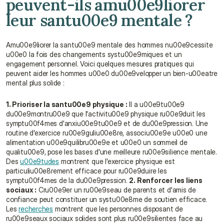
peuvent-ils amu00e9liorer 
leur santu00e9 mentale ?
Amu00e9liorer la santu00e9 mentale des hommes nu00e9cessite 
u00e0 la fois des changements systu00e9miques et un 
engagement personnel. Voici quelques mesures pratiques qui 
peuvent aider les hommes u00e0 du00e9velopper un bien-u00eatre 
mental plus solide :
1. Prioriser la santu00e9 physique :
 Il a u00e9tu00e9 
du00e9montru00e9 que l'activitu00e9 physique ru00e9duit les 
symptu00f4mes d'anxiu00e9tu00e9 et de du00e9pression. Une 
routine d'exercice ru00e9guliu00e8re, associu00e9e u00e0 une 
alimentation u00e9quilibru00e9e et u00e0 un sommeil de 
qualitu00e9, pose les bases d'une meilleure ru00e9silience mentale. 
Des 
u00e9tudes
 montrent que l'exercice physique est 
particuliu00e8rement efficace pour ru00e9duire les 
symptu00f4mes de la du00e9pression. 
2. Renforcer les liens 
sociaux :
 Cru00e9er un ru00e9seau de parents et d'amis de 
confiance peut constituer un systu00e8me de soutien efficace. 
Les 
recherches
 montrent que les personnes disposant de 
ru00e9seaux sociaux solides sont plus ru00e9silientes face au 