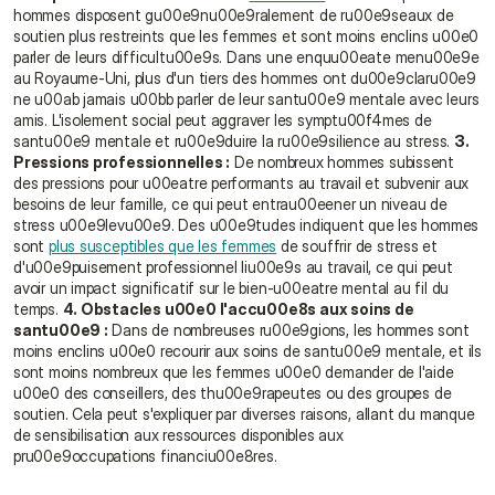
hommes disposent gu00e9nu00e9ralement de ru00e9seaux de 
soutien plus restreints que les femmes et sont moins enclins u00e0 
parler de leurs difficultu00e9s. Dans une enquu00eate menu00e9e 
au Royaume-Uni, plus d'un tiers des hommes ont du00e9claru00e9 
ne u00ab jamais u00bb parler de leur santu00e9 mentale avec leurs 
amis. L'isolement social peut aggraver les symptu00f4mes de 
santu00e9 mentale et ru00e9duire la ru00e9silience au stress. 
3. 
Pressions professionnelles :
 De nombreux hommes subissent 
des pressions pour u00eatre performants au travail et subvenir aux 
besoins de leur famille, ce qui peut entrau00eener un niveau de 
stress u00e9levu00e9. Des u00e9tudes indiquent que les hommes 
sont 
plus susceptibles que les femmes
 de souffrir de stress et 
d'u00e9puisement professionnel liu00e9s au travail, ce qui peut 
avoir un impact significatif sur le bien-u00eatre mental au fil du 
temps. 
4. Obstacles u00e0 l'accu00e8s aux soins de 
santu00e9 :
 Dans de nombreuses ru00e9gions, les hommes sont 
moins enclins u00e0 recourir aux soins de santu00e9 mentale, et ils 
sont moins nombreux que les femmes u00e0 demander de l'aide 
u00e0 des conseillers, des thu00e9rapeutes ou des groupes de 
soutien. Cela peut s'expliquer par diverses raisons, allant du manque 
de sensibilisation aux ressources disponibles aux 
pru00e9occupations financiu00e8res.