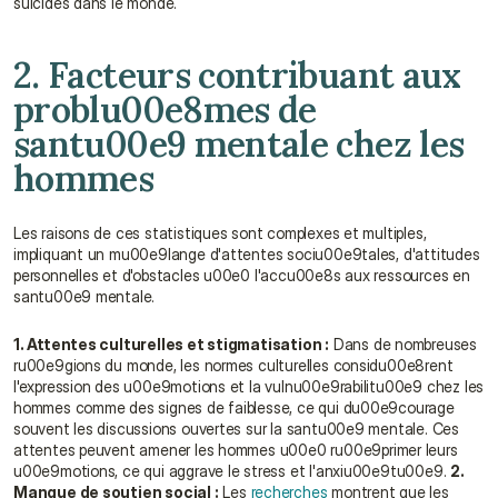
suicides dans le monde.
2. Facteurs contribuant aux 
problu00e8mes de 
santu00e9 mentale chez les 
hommes
Les raisons de ces statistiques sont complexes et multiples, 
impliquant un mu00e9lange d'attentes sociu00e9tales, d'attitudes 
personnelles et d'obstacles u00e0 l'accu00e8s aux ressources en 
santu00e9 mentale.
1. Attentes culturelles et stigmatisation :
 Dans de nombreuses 
ru00e9gions du monde, les normes culturelles considu00e8rent 
l'expression des u00e9motions et la vulnu00e9rabilitu00e9 chez les 
hommes comme des signes de faiblesse, ce qui du00e9courage 
souvent les discussions ouvertes sur la santu00e9 mentale. Ces 
attentes peuvent amener les hommes u00e0 ru00e9primer leurs 
u00e9motions, ce qui aggrave le stress et l'anxiu00e9tu00e9. 
2. 
Manque de soutien social :
 Les 
recherches
 montrent que les 