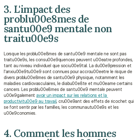
3. L'impact des 
problu00e8mes de 
santu00e9 mentale non 
traitu00e9s
Lorsque les problu00e8mes de santu00e9 mentale ne sont pas 
traitu00e9s, les consu00e9quences peuvent u00eatre profondes, 
tant au niveau individuel que sociu00e9tal. La du00e9pression et 
l'anxiu00e9tu00e9 sont connues pour accrou00eetre le risque de 
divers problu00e8mes de santu00e9 physique, notamment les 
maladies cardiovasculaires, le diabu00e8te et mu00eame certains 
cancers. Les problu00e8mes de santu00e9 mentale peuvent 
u00e9galement 
avoir un impact sur les relations et la 
productivitu00e9 au travail
, cru00e9ant des effets de ricochet qui 
se font sentir par les familles, les communautu00e9s et les 
u00e9conomies.
4. Comment les hommes 