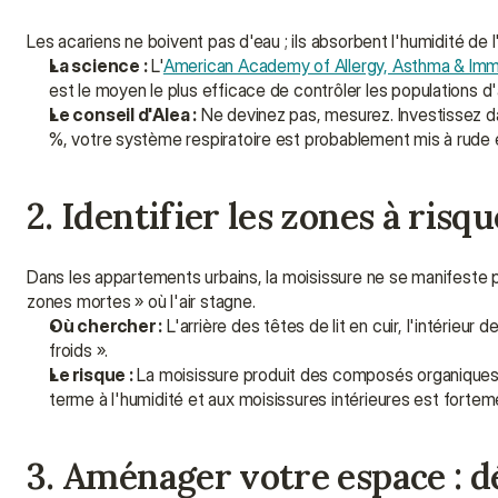
Les acariens ne boivent pas d'eau ; ils absorbent l'humidité de l
La science :
 L'
American Academy of Allergy, Asthma & Imm
est le moyen le plus efficace de contrôler les populations d'
Le conseil d'Alea :
 Ne devinez pas, mesurez. Investissez 
%, votre système respiratoire est probablement mis à rude 
2. Identifier les zones à ris
Dans les appartements urbains, la moisissure ne se manifeste p
zones mortes » où l'air stagne.
Où chercher :
 L'arrière des têtes de lit en cuir, l'intérie
froids ».
Le risque :
 La moisissure produit des composés organiques v
terme à l'humidité et aux moisissures intérieures est forteme
3. Aménager votre espace : 