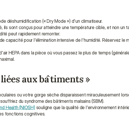
de déshumidification (« Dry Mode ») d'un climatiseur.
té, ils sont conçus pour atteindre une température cible, et non un ta
midité peut rapidement remonter.
e capacité pour l'élimination intensive de l'humidité. Réservez le m
 d'air HEPA dans la pièce où vous passez le plus de temps (général
maximal.
 liées aux bâtiments »
ulaires ou votre gorge sèche disparaissent miraculeusement lorsqu
s souffriez du syndrome des bâtiments malsains (SBM).
and Health (NIOSH)
 souligne que la qualité de l'environnement intérie
es fonctions cognitives.