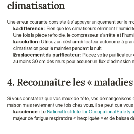
climatisation
Une erreur courante consiste à s'appuyer uniquement sur le mo
La différence :
 Bien que les climatiseurs éliminent l'humidi
Une fois la pièce refroidie, le compresseur s'arrête et l'hu
La solution :
 Utilisez un déshumidificateur autonome à grand
climatisation pour le maintien pendant la nuit.
Emplacement du purificateur :
 Placez votre purificateur
au moins 30 cm des murs pour assurer un flux d'admission 
4. Reconnaître les « maladies
Si vous constatez que vos maux de tête, vos démangeaisons oc
maison mais reviennent une fois chez vous, il se peut que vou
La science :
 Le 
National Institute for Occupational Safety 
majeur de fatigue respiratoire « inexpliquée » et de baisse d