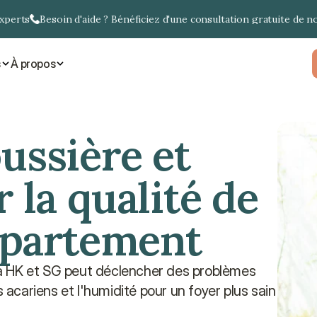
experts
Besoin d'aide ? Bénéficiez d'une consultation gratuite de n
s
À propos
ussière et 
 la qualité de 
appartement
à HK et SG peut déclencher des problèmes 
 acariens et l'humidité pour un foyer plus sain 