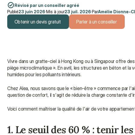
Révisé par un conseiller agréé
Publié
23 juin 2026
·
Mis à jour
23 juil. 2026
·
Par
Amélie Dionne-C
Obtenir un devis gratuit
Parler à un conseiller
Obtenir un devis gratuit
Parler à un conseiller
Vivre dans un gratte-ciel à Hong Kong ou à Singapour offre des v
piège microclimatique ». En avril, les structures en béton et l
humides pour les polluants intérieurs.
Chez Alea, nous savons que le « bien-être » commence par l'air
question de confort, il s'agit de réduire la charge constante d'i
Voici comment maîtriser la qualité de l'air de votre appartement
1. Le seuil des 60 % : tenir le