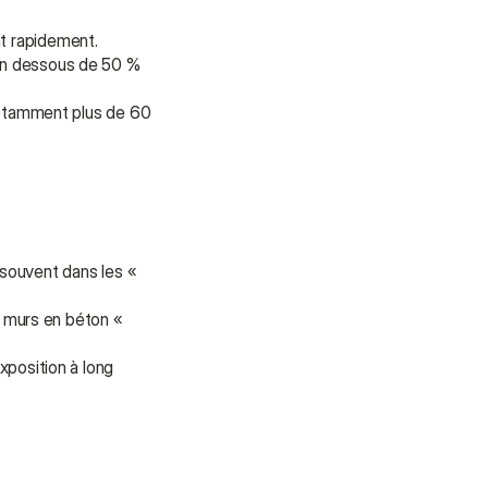
Nous sommes là pour vous 
apporter soutien et assistance.
nt rapidement.
 en dessous de 50 % 
Parler à un conseiller
stamment plus de 60 
Parler à un conseiller
souvent dans les « 
s murs en béton « 
exposition à long 
 