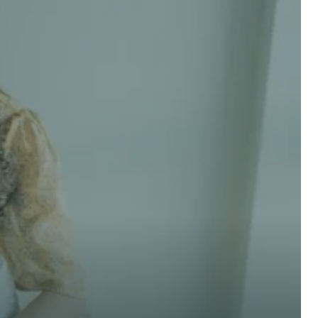
 options! 
Nom de famille *