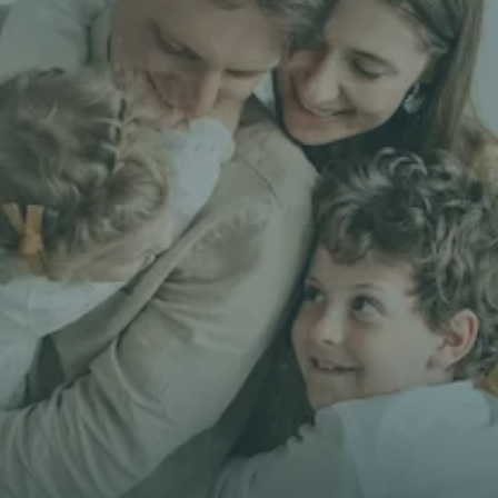
Comparer mes
Prénom *
E-mail *
Téléphone*
🇫🇷
+
33
Type d'assurance *