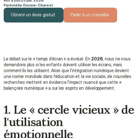
Mis à jour
23 juil. 2026
·
Par
Amélie Dionne-Charest
Obtenir un devis gratuit
Parler à un conseiller
Obtenir un devis gratuit
Parler à un conseiller
Le débat sur le « temps d'écran » a évolué. En 
2026
, nous ne nous 
demandons plus 
si
 les enfants doivent utiliser les écrans, mais 
comment
 ils les utilisent. Alors que l'intégration numérique devient 
une norme mondiale dans l'éducation et la vie sociale, de nouvelles 
recherches mettent en évidence l'impact nuancé que cette « 
balançoire numérique » a sur les esprits en développement.
1. Le « cercle vicieux » de 
l'utilisation 
émotionnelle