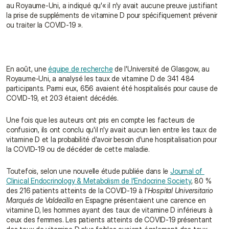
au Royaume-Uni, a indiqué qu'« il n'y avait aucune preuve justifiant 
la prise de suppléments de vitamine D pour spécifiquement prévenir 
ou traiter la COVID‑19 ».
En août, une 
équipe de recherche
 de l'Université de Glasgow, au 
Royaume-Uni, a analysé les taux de vitamine D de 341 484 
participants. Parmi eux, 656 avaient été hospitalisés pour cause de 
COVID-19, et 203 étaient décédés.
Une fois que les auteurs ont pris en compte les facteurs de 
confusion, ils ont conclu qu'il n'y avait aucun lien entre les taux de 
vitamine D et la probabilité d'avoir besoin d'une hospitalisation pour 
la COVID-19 ou de décéder de cette maladie.
Toutefois, selon une nouvelle étude publiée dans le 
Journal of 
Clinical Endocrinology & Metabolism de l'Endocrine Society
, 80 % 
des 216 patients atteints de la COVID-19 à l'
Hospital Universitario 
Marqués de Valdecilla
 en Espagne présentaient une carence en 
vitamine D, les hommes ayant des taux de vitamine D inférieurs à 
ceux des femmes. Les patients atteints de COVID-19 présentant 