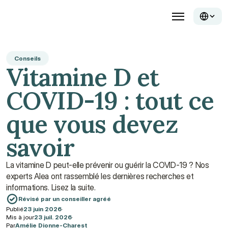
Conseils
Vitamine D et 
COVID-19 : tout ce 
que vous devez 
savoir
La vitamine D peut-elle prévenir ou guérir la COVID-19 ? Nos 
experts Alea ont rassemblé les dernières recherches et 
informations. Lisez la suite.
Révisé par un conseiller agréé
Publié
23 juin 2026
·
Mis à jour
23 juil. 2026
·
Par
Amélie Dionne-Charest