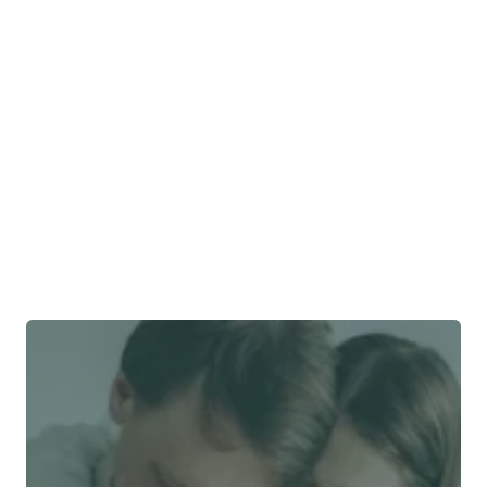
Pourquoi les relations étroites sont-elles 
importantes ?
Est-ce qu'il nous est déjà arrivé de cesser de 
travailler avec un prestataire ?
Comment restons-nous indépendants ?
Quel est notre modèle d'affaires ?