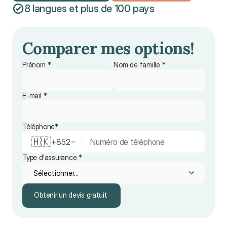
8 langues et plus de 100 pays
Obtenir un devis gratuit
Parler à un conseiller
Comparer mes options! 
Prénom *
Nom de famille *
E-mail *
Téléphone*
🇭🇰
+
852
Type d'assurance *
Obtenir un devis gratuit
Obtenir un devis gratuit