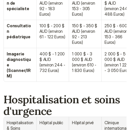
n de 
AUD (environ 
AUD (environ 
$ AUD 
spécialiste
92 - 183 
153 - 305 
(environ 244 -
Euros)
Euros)
488 Euros)
Consultatio
100 $ - 200 $ 
150 $ - 350 $ 
250 $ - 600 $
n 
AUD (environ 
AUD (environ 
AUD (environ 
pédiatrique
61 - 122 Euros)
92 - 213 
153 - 366 
Euros)
Euros)
Imagerie 
400 $ - 1 200 
1 000 $ - 3 
2 000 $ - 5 
diagnostiqu
$ AUD 
000 $ AUD 
000 $ AUD 
e 
(environ 244 - 
(environ 610 - 
(environ 1 220 
(Scanner/IR
732 Euros)
1 830 Euros)
- 3 050 Euros
M)
Hospitalisation et soins 
d'urgence
Hospitalisation 
Hôpital public
Hôpital privé
Clinique 
& Soins 
internationale