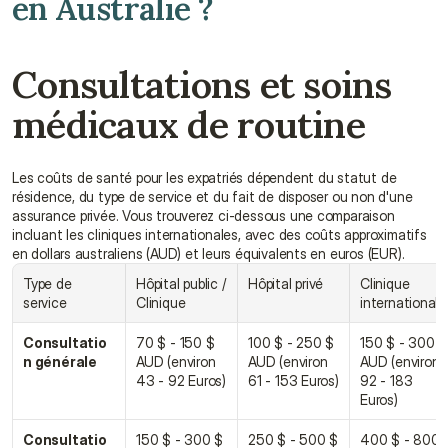
en Australie ?
Consultations et soins 
médicaux de routine
Les coûts de santé pour les expatriés dépendent du statut de 
résidence, du type de service et du fait de disposer ou non d'une 
assurance privée. Vous trouverez ci-dessous une comparaison 
incluant les cliniques internationales, avec des coûts approximatifs 
en dollars australiens (AUD) et leurs équivalents en euros (EUR).
Type de 
Hôpital public / 
Hôpital privé
Clinique 
service
Clinique
internationale
Consultatio
70 $ - 150 $ 
100 $ - 250 $ 
150 $ - 300 $ 
n générale
AUD (environ 
AUD (environ 
AUD (environ 
43 - 92 Euros)
61 - 153 Euros)
92 - 183 
Euros)
Consultatio
150 $ - 300 $ 
250 $ - 500 $ 
400 $ - 800 