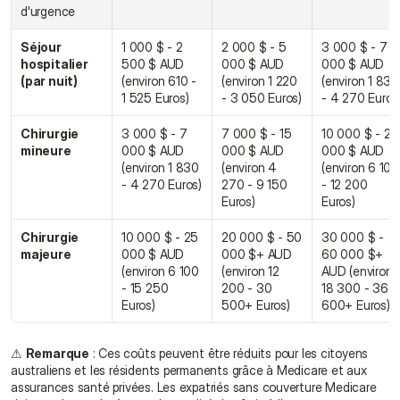
d'urgence
Séjour 
1 000 $ - 2 
2 000 $ - 5 
3 000 $ - 7 
hospitalier 
500 $ AUD 
000 $ AUD 
000 $ AUD 
(par nuit)
(environ 610 - 
(environ 1 220 
(environ 1 830 
1 525 Euros)
- 3 050 Euros)
- 4 270 Euros
Chirurgie 
3 000 $ - 7 
7 000 $ - 15 
10 000 $ - 20 
mineure
000 $ AUD 
000 $ AUD 
000 $ AUD 
(environ 1 830 
(environ 4 
(environ 6 100 
- 4 270 Euros)
270 - 9 150 
- 12 200 
Euros)
Euros)
Chirurgie 
10 000 $ - 25 
20 000 $ - 50 
30 000 $ - 
majeure
000 $ AUD 
000 $+ AUD 
60 000 $+ 
(environ 6 100 
(environ 12 
AUD (environ 
- 15 250 
200 - 30 
18 300 - 36 
Euros)
500+ Euros)
600+ Euros)
⚠ 
Remarque
 : Ces coûts peuvent être réduits pour les citoyens 
australiens et les résidents permanents grâce à Medicare et aux 
assurances santé privées. Les expatriés sans couverture Medicare 