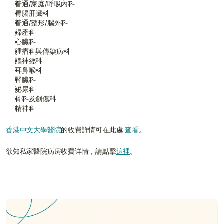
普通/家庭/呼吸內科
胃腸肝臟科
普通/整形/腦外科
婦產科
心臟科
腫瘤科與傳染病科
腦神經科
耳鼻喉科
腎臟科
泌尿科
骨科及創傷科
精神科
香港中文大學醫院
的收費詳情可在此處 
查看
。
欲知私家醫院病房收費详情，請點擊
這裡
。