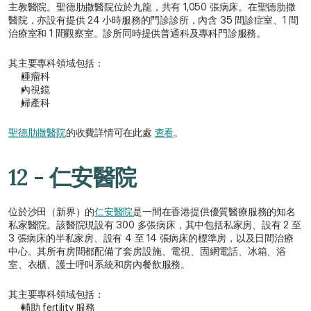
主教醫院。聖德肋撒醫院位於九龍，共有 1,050 張病床。在聖德肋撒
醫院，亦設有提供 24 小時服務的門診診所，內含 35 間診症室、1 間
治療室和 1 間觀察室。診所同時提供普通科及專科門診服務。
其主要專科領域包括：
腫瘤科
內視鏡
婦產科
聖德肋撒醫院
的收費詳情可在此處 
查看
。
12 - 仁安醫院
位於沙田（新界）的
仁安醫院
是一間在香港提供優質醫療服務的知名
私家醫院。該醫院現設有 300 多張病床，其中包括私家房、設有 2 至 
3 張病床的半私家房、設有 4 至 14 張病床的標準房，以及日間治療
中心。其所有房間都配備了套房設施、電視、固網電話、冰箱、浴
室、衣櫃、護士呼叫系統和房內餐飲服務。
其主要專科領域包括：
輔助 fertility 服務