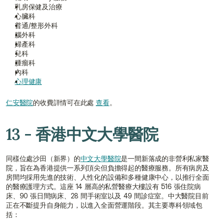
乳房保健及治療
心臟科
普通/整形外科
腦外科
婦產科
兒科
腫瘤科
內科
心理健康
仁安醫院
的收費詳情可在此處 
查看
。
13 - 香港中文大學醫院
同樣位處沙田（新界）的
中文大學醫院
是一間新落成的非營利私家醫
院，旨在為香港提供一系列頂尖但負擔得起的醫療服務。所有病房及
房間均採用先進的技術、人性化的設備和多種健康中心，以推行全面
的醫療護理方式。這座 14 層高的私營醫療大樓設有 516 張住院病
床、90 張日間病床、28 間手術室以及 49 間診症室。中大醫院目前
正在不斷提升自身能力，以進入全面營運階段。其主要專科領域包
括：