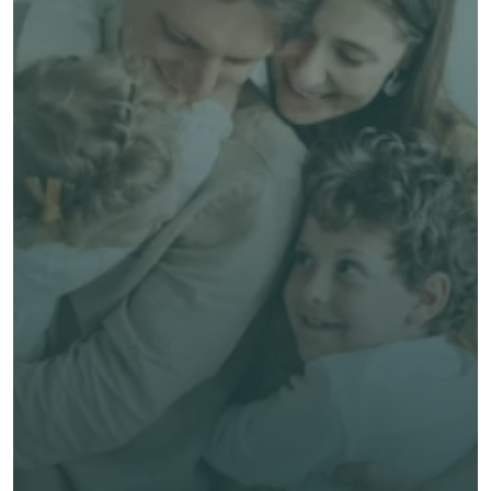
了解 Alea 賣點
了解 Alea 賣點
預約專家諮詢
免費獲得個人化專屬報價
預約專家諮詢
專業客觀建議，全程貼心跟進
節省時間與保費成本，享無憂投保體驗
立即獲取獨立客觀建議
名 *
姓氏 *
電郵 *