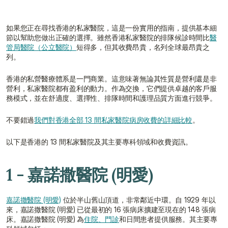
如果您正在尋找香港的私家醫院，這是一份實用的指南，提供基本細
節以幫助您做出正確的選擇。雖然香港私家醫院的排隊候診時間比
醫
管局醫院（公立醫院）
短得多，但其收費昂貴，名列全球最昂貴之
列。
香港的私營醫療體系是一門商業。這意味著無論其性質是營利還是非
營利，私家醫院都有盈利的動力。作為交換，它們提供卓越的客戶服
務模式，並在舒適度、選擇性、排隊時間和護理品質方面進行競爭。
不要錯過
我們對香港全部 13 間私家醫院病房收費的詳細比較
。
以下是香港的 13 間私家醫院及其主要專科領域和收費資訊。
1 - 嘉諾撒醫院 (明愛)
嘉諾撒醫院 (明愛)
 位於半山舊山頂道，非常鄰近中環。自 1929 年以
來，嘉諾撒醫院 (明愛) 已從最初的 16 張病床擴建至現在的 148 張病
床。嘉諾撒醫院 (明愛) 為
住院、門診
和日間患者提供服務。其主要專