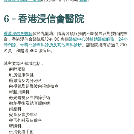
6 - 香港浸信會醫院
香港浸信會醫院
位於九龍塘。隨著各項服務的不斷發展及對技術的投
資，香港浸信會醫院現設有 30 多個
醫療中心
與
輔助醫療服務
、
24小
時門診、骨科門診專科診所及其他專科診所
。該醫院擁有超過 2,200 
名員工和超過 860 張病床。
其主要專科領域包括：
麻醉服務
乳房健康保健
糖尿病及內分泌科
內視鏡及超聲波內視鏡檢查
胃腸肝臟科
激光矯視及白內障手術
微創手術及結直腸疾病
婦產科
兒童及青少年科
整形外科及皮膚科
腎臟科
上消化道手術