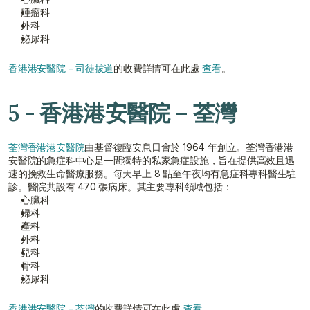
腫瘤科
外科
泌尿科
香港港安醫院 – 司徒拔道
的收費詳情可在此處 
查看
。
5 - 香港港安醫院 – 荃灣
荃灣香港港安醫院
由基督復臨安息日會於 1964 年創立。荃灣香港港
安醫院的急症科中心是一間獨特的私家急症設施，旨在提供高效且迅
速的挽救生命醫療服務。每天早上 8 點至午夜均有急症科專科醫生駐
診。醫院共設有 470 張病床。其主要專科領域包括：
心臟科
婦科
產科
外科
兒科
骨科
泌尿科
香港港安醫院 – 荃灣
的收費詳情可在此處 
查看
。