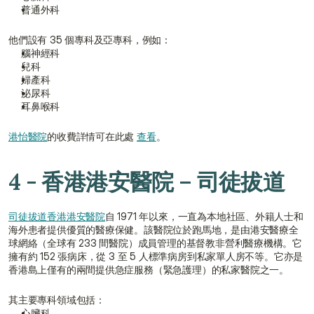
普通外科
他們設有 35 個專科及亞專科，例如：
腦神經科
兒科
婦產科
泌尿科
耳鼻喉科
港怡醫院
的收費詳情可在此處 
查看
。
4 - 香港港安醫院 – 司徒拔道
司徒拔道香港港安醫院
自 1971 年以來，一直為本地社區、外籍人士和
海外患者提供優質的醫療保健。該醫院位於跑馬地，是由港安醫療全
球網絡（全球有 233 間醫院）成員管理的基督教非營利醫療機構。它
擁有約 152 張病床，從 3 至 5 人標準病房到私家單人房不等。它亦是
香港島上僅有的兩間提供急症服務（緊急護理）的私家醫院之一。
其主要專科領域包括：
心臟科