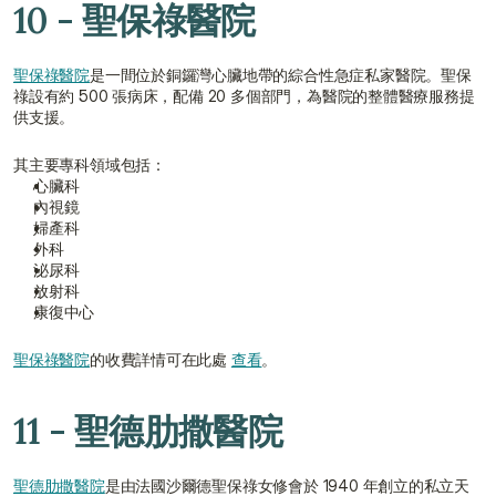
10 - 聖保祿醫院
聖保祿醫院
是一間位於銅鑼灣心臟地帶的綜合性急症私家醫院。聖保
祿設有約 500 張病床，配備 20 多個部門，為醫院的整體醫療服務提
供支援。
其主要專科領域包括：
心臟科
內視鏡
婦產科
外科
泌尿科
放射科
康復中心
聖保祿醫院
的收費詳情可在此處 
查看
。
11 - 聖德肋撒醫院
聖德肋撒醫院
是由法國沙爾德聖保祿女修會於 1940 年創立的私立天