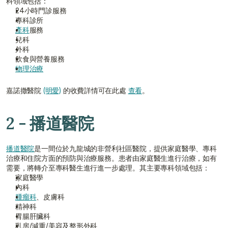
科領域包括：
24小時門診服務
專科診所
產科
服務
兒科
外科
飲食與營養服務
物理治療
嘉諾撒醫院 
(明愛)
 的收費詳情可在此處 
查看
。
2 - 播道醫院
播道醫院
是一間位於九龍城的非營利社區醫院，提供家庭醫學、專科
治療和住院方面的預防與治療服務。患者由家庭醫生進行治療，如有
需要，將轉介至專科醫生進行進一步處理。其主要專科領域包括：
家庭醫學
內科
腫瘤科
、皮膚科
精神科
胃腸肝臟科
乳房/減重/美容及整形外科