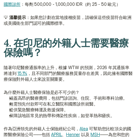
國際診所
：每劑 500,000 - 1,000,000 IDR（約 25 - 50 歐元）
💡 
溫馨提示
：如果您計劃在當地接種疫苗，請確保這些疫苗符合歐洲
或美國衛生部門認可的國際標準。
4. 在印尼的外籍人士需要醫療
保險嗎？
隨著印尼醫療通脹率的上升，根據 WTW 的預測，2026 年其通脹率
將達到 
15.1%
，且不同部門的醫療服務質量存在差異，因此擁有國際醫
療保險對外籍人士來說至關重要。
為什麼外籍人士醫療保險是必不可少的？
涵蓋高昂的醫療費用，包括門診諮詢、住院、手術和專科治療。
無需預先付款即可在私立醫院和國際診所就醫。
提供緊急醫療轉運及救援保障。
保障該地區常見的熱帶和傳染性疾病，如登革熱和瘧疾。
作為亞洲領先的外籍人士保險經紀公司，
Alea
 可幫助您比較頂尖的國
際醫療保險公司——包括 
APRIL
、
Henner
 以及 
MSH
——為您和您的