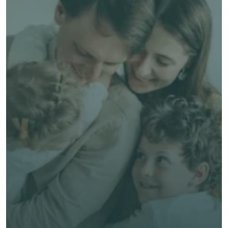
了解 Alea 賣點
了解 Alea 賣點
預約專家諮詢
免費獲得個人化專屬報價
預約專家諮詢
專業客觀建議，全程貼心跟進
節省時間與保費成本，享無憂投保體驗
立即獲取獨立客觀建議
名 *
姓氏 *