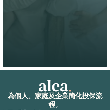
電郵 *
電話號碼 *
🇭🇰
+
852
保險類型 *
索取免費報價
索取免費報價
為個人、家庭及企業簡化投保流
程。