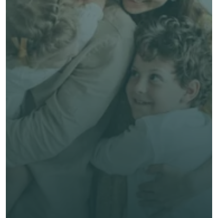
了解 Alea 賣點
了解 Alea 賣點
預約專家諮詢
免費獲得個人化專屬報價
預約專家諮詢
專業客觀建議，全程貼心跟進
節省時間與保費成本，享無憂投保體驗
立即獲取獨立客觀建議
名 *
姓氏 *
電郵 *
電話號碼 *
🇭🇰
+
852