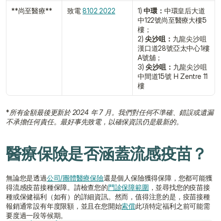
**尚至醫療﻿**
致電 
8102 2022﻿
1) 
中環：
中環皇后大道
中122號尚至醫療大樓5
樓；
2) 
尖沙咀：
九龍尖沙咀
漢口道28號亞太中心1樓
A號舖；
3) 
尖沙咀：
九龍尖沙咀
中間道15號 H Zentre 11
樓
*
所有金額最後更新於 2024 年 7 月。我們對任何不準確、錯誤或遺漏
不承擔任何責任。最好事先致電，以確保資訊仍是最新的。
醫療保險是否涵蓋流感疫苗？
無論您是透過
公司/團體醫療保險
還是個人保險獲得保障，您都可能獲
得流感疫苗接種保障。請檢查您的
門診保障範圍
，並尋找您的疫苗接
種或保健福利（如有）的詳細資訊。然而，值得注意的是，疫苗接種
報銷通常設有年度限額，並且在您開始
索償
此項特定福利之前可能需
要度過一段等候期。