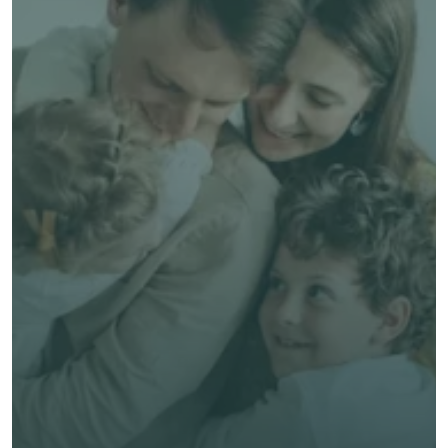
了解 Alea 賣點
了解 Alea 賣點
預約專家諮詢
免費獲得個人化專屬報價
預約專家諮詢
專業客觀建議，全程貼心跟進
節省時間與保費成本，享無憂投保體驗
立即獲取獨立客觀建議
名 *
姓氏 *