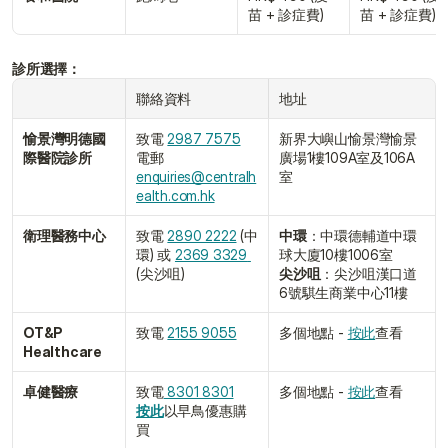
苗 + 診症費)
苗 + 診症費)
診所選擇：
聯絡資料
地址
愉景灣明德國
致電 
2987 7575
新界大嶼山愉景灣愉景
際醫院診所
電郵 
廣場1樓109A室及106A
enquiries@centralh
室
ealth.com.hk
衛理醫務中心
致電 
2890 2222
 (中
中環
：中環德輔道中環
環) 或 
2369 3329 
球大廈10樓1006室
(尖沙咀)
尖沙咀
：尖沙咀漢口道
6號騏生商業中心11樓
OT&P 
致電 
2155 9055﻿
多個地點 - 
按此
查看
Healthcare
卓健醫療
致電
 8301 8301
多個地點 - 
按此
查看
按此
以早鳥優惠購
買