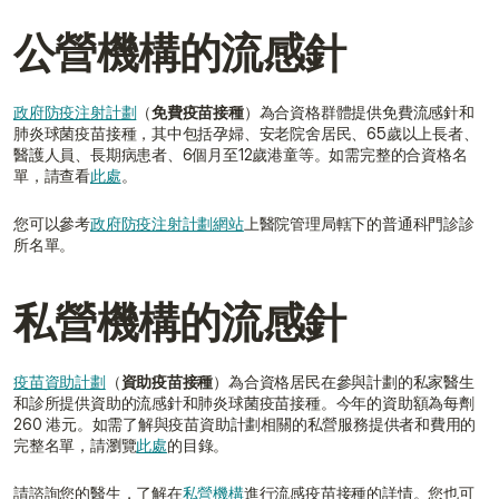
公營機構的流感針
政府防疫注射計劃
（
免費疫苗接種
）為合資格群體提供免費流感針和
肺炎球菌疫苗接種，其中包括孕婦、安老院舍居民、65歲以上長者、
醫護人員、長期病患者、6個月至12歲港童等。如需完整的合資格名
單，請查看
此處
。
您可以參考
政府防疫注射計劃網站
上醫院管理局轄下的普通科門診診
所名單。
私營機構的流感針
疫苗資助計劃
（
資助疫苗接種
）為合資格居民在參與計劃的私家醫生
和診所提供資助的流感針和肺炎球菌疫苗接種。今年的資助額為每劑 
260 港元。如需了解與疫苗資助計劃相關的私營服務提供者和費用的
完整名單，請瀏覽
此處
的目錄。
請諮詢您的醫生，了解在
私營機構
進行流感疫苗接種的詳情。您也可