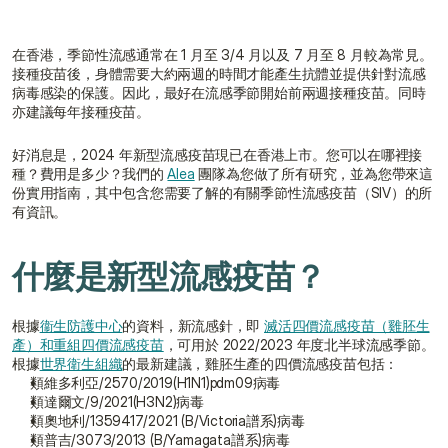
在香港，季節性流感通常在 1 月至 3/4 月以及 7 月至 8 月較為常見。
接種疫苗後，身體需要大約兩週的時間才能產生抗體並提供針對流感
病毒感染的保護。因此，最好在流感季節開始前兩週接種疫苗。同時
亦建議每年接種疫苗。
好消息是，2024 年新型流感疫苗現已在香港上市。您可以在哪裡接
種？費用是多少？我們的 
Alea
 團隊為您做了所有研究，並為您帶來這
份實用指南，其中包含您需要了解的有關季節性流感疫苗（SIV）的所
有資訊。
什麼是新型流感疫苗？
根據
衞生防護中心
的資料，新流感針，即 
滅活四價流感疫苗（雞胚生
產）和重組四價流感疫苗
，可用於 2022/2023 年度北半球流感季節。
根據
世界衛生組織
的最新建議，雞胚生產的四價流感疫苗包括：
類維多利亞/2570/2019(H1N1)pdm09病毒
類達爾文/9/2021(H3N2)病毒
類奧地利/1359417/2021 (B/Victoria譜系)病毒
類普吉/3073/2013 (B/Yamagata譜系)病毒