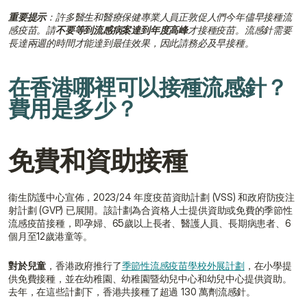
重要提示
：許多醫生和醫療保健專業人員正敦促人們今年儘早接種流
感疫苗。請
不要等到流感病案達到年度高峰
才接種疫苗。流感針需要
長達兩週的時間才能達到最佳效果，因此請務必及早接種。
在香港哪裡可以接種流感針？
費用是多少？
免費和資助接種
衞生防護中心宣佈，2023/24 年度疫苗資助計劃 (VSS) 和政府防疫注
射計劃 (GVP) 已展開。該計劃為合資格人士提供資助或免費的季節性
流感疫苗接種，即孕婦、65歲以上長者、醫護人員、長期病患者、6
個月至12歲港童等。
對於兒童
，香港政府推行了
季節性流感疫苗學校外展計劃
，在小學提
供免費接種，並在幼稚園、幼稚園暨幼兒中心和幼兒中心提供資助。
去年，在這些計劃下，香港共接種了超過 130 萬劑流感針。