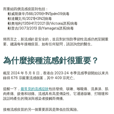
而重組四價流感疫苗則包括：
類威斯康辛/588/2019(H1N1)pdm09病毒
類達爾文/6/2021(H3N2)病毒
類奧地利/1359417/2021 (B/Victoria譜系)病毒
類普吉/3073/2013 (B/Yamagata譜系)病毒
簡而言之，新流感針是安全的，並且對於預防季節性流感仍然至關重
要。建議每年接種疫苗。如有任何疑問，請諮詢您的醫生。
為什麼接種流感針很重要？
截至 2024 年 5 月 8 日，香港自 2023-24 冬季流感季節開始以來共
錄得 676 宗嚴重流感個案，其中 409 宗死亡。
提醒一下，
最常見的流感症狀
包括發燒、咳嗽、喉嚨痛、流鼻涕、肌
肉疼痛、疲倦和頭痛。流感具有高度傳染性。它通過咳嗽、打噴嚏和
說話時產生的飛沫與感染者接觸而傳播。
接種流感疫苗的另一個重要原因是降低住院風險。