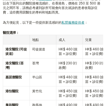
以在下面列出的醫院接種流感針。在香港島，價格在 250 至 500 港
元之間不等，請務必考慮到診所可能會向首次就診的患者收取診症
費，這些費用因醫生的專科和地點而異。
為方便起見，以下是一些提供新流感針的
私營服務提供者
：
醫院選擇：
地點
成人
兒童
港安醫院 (司徒
司徒拔道
HK$ 460 (疫
HK$ 460 (疫
拔道)
苗 + 診症費)
苗 + 診症費)
港安醫院 (荃
荃灣
HK$ 230 (行
HK$ 230 (行
灣)
政費)
政費)
嘉諾撒醫院
半山區
HK$ 480 (疫
HK$ 480 (疫
苗 + 診症費)
苗 + 診症費)
港怡醫院
黃竹坑
HK$ 450 (疫
HK$ 450 (疫
苗 + 診症費)
苗 + 診症費)
養和醫院
跑馬地
HK$ 490 (疫
HK$ 490 (疫