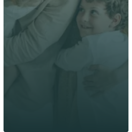
免費獲得個人化專屬報價
預約專家諮詢
專業客觀建議，全程貼心跟進
節省時間與保費成本，享無憂投保體驗
立即獲取獨立客觀建議
名 *
姓氏 *
電郵 *
電話號碼 *
🇭🇰
+
852
保險類型 *
索取免費報價