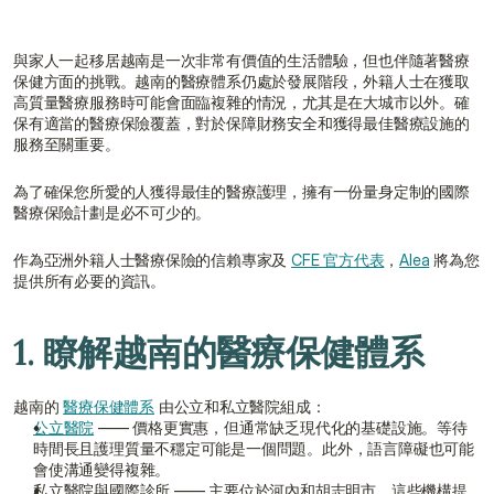
與家人一起移居越南是一次非常有價值的生活體驗，但也伴隨著醫療
保健方面的挑戰。越南的醫療體系仍處於發展階段，外籍人士在獲取
高質量醫療服務時可能會面臨複雜的情況，尤其是在大城市以外。確
保有適當的醫療保險覆蓋，對於保障財務安全和獲得最佳醫療設施的
服務至關重要。
為了確保您所愛的人獲得最佳的醫療護理，擁有一份量身定制的國際
醫療保險計劃是必不可少的。
作為亞洲外籍人士醫療保險的信賴專家及 
CFE 官方代表
，
Alea
 將為您
提供所有必要的資訊。
1. 瞭解越南的醫療保健體系
越南的 
醫療保健體系
 由公立和私立醫院組成：
公立醫院
 —— 價格更實惠，但通常缺乏現代化的基礎設施。等待
時間長且護理質量不穩定可能是一個問題。此外，語言障礙也可能
會使溝通變得複雜。
私立醫院與國際診所 —— 主要位於河內和胡志明市，這些機構提