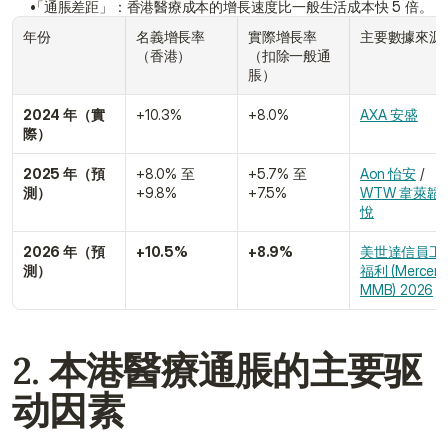
「通脹差距」：香港醫療成本的增長速度比一般生活成本快 5 倍。
年份
名義增長率
實際增長率
主要數據來源
（香港）
（扣除一般通
脹）
2024 年（實
+10.3%
+8.0%
AXA 安盛
際）
2025 年（預
+8.0% 至 
+5.7% 至 
Aon 怡安
 / 
測）
+9.8%
+7.5%
WTW 韋萊韜
悅
2026 年（預
+10.5%
+8.9%
美世達信員工
測）
福利 (Mercer 
MMB) 2026
2. 本港醫療通脹的主要驱
动因素