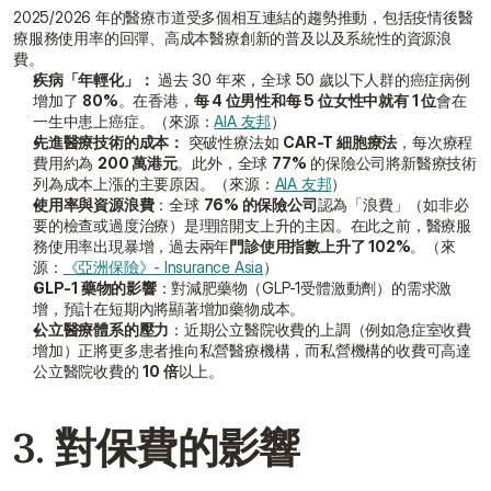
2025/2026 年的醫療市道受多個相互連結的趨勢推動，包括疫情後醫
療服務使用率的回彈、高成本醫療創新的普及以及系統性的資源浪
費。
疾病「年輕化」：
 過去 30 年來，全球 50 歲以下人群的癌症病例
增加了 
80%
。在香港，
每 4 位男性和每 5 位女性中就有 1 位
會在
一生中患上癌症。（來源：
AIA 友邦
）
先進醫療技術的成本：
 突破性療法如 
CAR-T 細胞療法
，每次療程
費用約為 
200 萬港元
。此外，全球 
77%
 的保險公司將新醫療技術
列為成本上漲的主要原因。（來源：
AIA 友邦
）
使用率與資源浪費
：全球 
76% 的保險公司
認為「浪費」（如非必
要的檢查或過度治療）是理賠開支上升的主因。在此之前，醫療服
務使用率出現暴增，過去兩年
門診使用指數上升了 102%
。（來
源：
《亞洲保險》- Insurance Asia
）
GLP-1 藥物的影響
：對減肥藥物（GLP-1受體激動劑）的需求激
增，預計在短期內將顯著增加藥物成本。
公立醫療體系的壓力
：近期公立醫院收費的上調（例如急症室收費
增加）正將更多患者推向私營醫療機構，而私營機構的收費可高達
公立醫院收費的 
10 倍
以上。
3. 對保費的影響