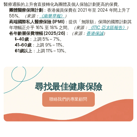
醫療通脹的上升會直接轉化為團體及個人保險計劃更高的保費。
團體醫療保障計劃
：香港僱員保費在 2021 年至 2024 年間上升了 
55%。
（來源：
《南華早報》
）
高端國際私人醫療保險 (IPMI)
：提供「無限額」保障的國際計劃其
年增幅正介乎 16% 至 18% 之間。
（來源：
《ITIC 亞太區報告》
）
各年齡層保費增幅 (2025/26)
：
（來源：
香港保誠
）
1–40歲
：上調 5% – 7%。
41–60歲
：上調 9% – 11%。
61歲以上
：上調 11% – 13%。
尋找最佳健康保險
聯絡我們的專業顧問
聯絡我們的專業顧問