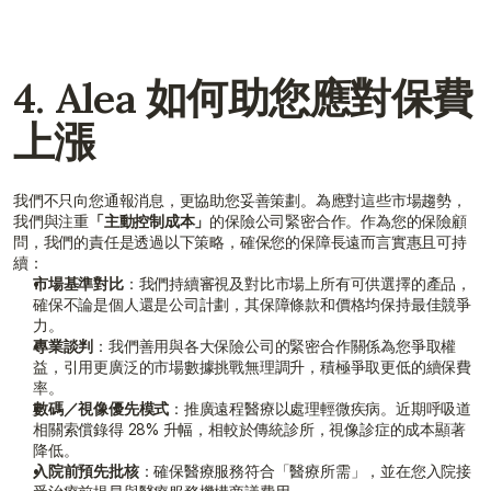
4. Alea 如何助您應對保費
上漲
我們不只向您通報消息，更協助您妥善策劃。為應對這些市場趨勢，
我們與注重
「主動控制成本」
的保險公司緊密合作。作為您的保險顧
問，我們的責任是透過以下策略，確保您的保障長遠而言實惠且可持
續：
市場基準對比
：我們持續審視及對比市場上所有可供選擇的產品，
確保不論是個人還是公司計劃，其保障條款和價格均保持最佳競爭
力。
專業談判
：我們善用與各大保險公司的緊密合作關係為您爭取權
益，引用更廣泛的市場數據挑戰無理調升，積極爭取更低的續保費
率。
數碼／視像優先模式
：推廣遠程醫療以處理輕微疾病。近期呼吸道
相關索償錄得 28% 升幅，相較於傳統診所，視像診症的成本顯著
降低。
入院前預先批核
：確保醫療服務符合「醫療所需」，並在您入院接