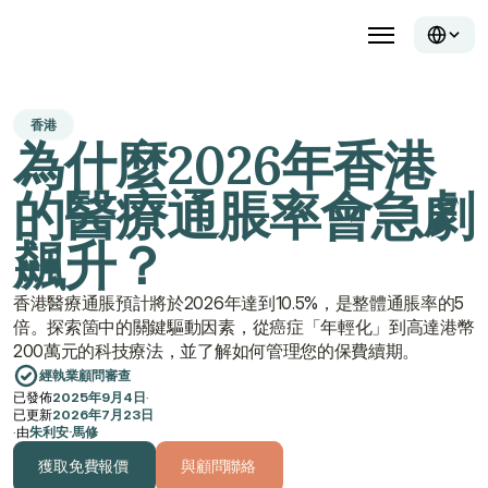
香港
為什麼2026年香港
的醫療通脹率會急劇
飆升？
香港醫療通脹預計將於2026年達到10.5%，是整體通脹率的5
倍。探索箇中的關鍵驅動因素，從癌症「年輕化」到高達港幣
200萬元的科技療法，並了解如何管理您的保費續期。
經執業顧問審查
已發佈
2025年9月4日
·
已更新
2026年7月23日
·
由
朱利安·馬修
獲取免費報價
與顧問聯絡