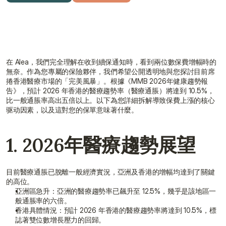
獲取免費報價
與顧問聯絡
在 Alea，我們完全理解在收到續保通知時，看到兩位數保費增幅時的
無奈。作為您專屬的保險夥伴，我們希望公開透明地與您探討目前席
捲香港醫療市場的「完美風暴」。根據《MMB 2026年健康趨勢報
告》，預計 2026 年香港的醫療趨勢率（醫療通脹）將達到 10.5%，
比一般通脹率高出五倍以上。以下為您詳細拆解導致保費上漲的核心
驱动因素，以及這對您的保單意味著什麼。
1. 2026年醫療趨勢展望
目前醫療通脹已脫離一般經濟實況，亞洲及香港的增幅均達到了關鍵
的高位。
亞洲區急升：亞洲的醫療趨勢率已飆升至 12.5%，幾乎是該地區一
般通脹率的六倍。
香港具體情況：預計 2026 年香港的醫療趨勢率將達到 10.5%，標
誌著雙位數增長壓力的回歸。