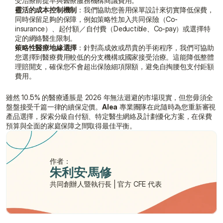
受治療前提早與醫療服務機構商議費用。
靈活的成本控制機制
：我們協助您善用保單設計來切實降低保費，
同時保留足夠的保障，例如策略性加入共同保險（Co-
insurance）、起付額／自付費（Deductible、Co-pay）或選擇特
定的網絡醫生限制。
策略性醫療地緣選擇
：針對高成效或昂貴的手術程序，我們可協助
您選擇到醫療費用較低的分支機構或國家接受治療。這能降低整體
理賠開支，確保您不會超出保險細項限額，避免自掏腰包支付鉅額
費用。
雖然 10.5% 的醫療通脹是 2026 年無法迴避的市場現實，但您毋須全
盤盤接受千篇一律的續保定價。
Alea
 專業團隊在此隨時為您重新審視
產品選擇，探索分級自付額、特定醫生網絡及計劃優化方案，在保費
預算與全面的家庭保障之間取得最佳平衡。
作者：
朱利安·馬修
共同創辦人暨執行長 | 官方 CFE 代表