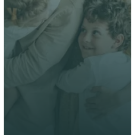
了解 Alea 賣點
了解 Alea 賣點
預約專家諮詢
免費獲得個人化專屬報價
預約專家諮詢
專業客觀建議，全程貼心跟進
節省時間與保費成本，享無憂投保體驗
立即獲取獨立客觀建議
名 *
姓氏 *
電郵 *
電話號碼 *
🇭🇰
+
852
保險類型 *