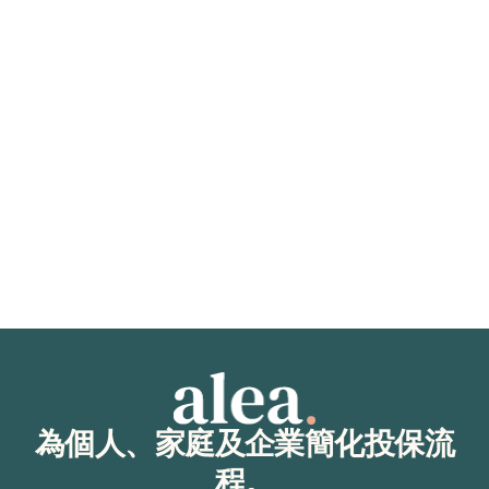
2025年11月5日
保險詳解
既往症入門：定義以及在購買醫療保險前需要了解的
事項
關於既往症（現有病況）的一切資訊：定義、免責條款、等待
期、加費、團體承保及未誠實告知的風險。了解更多！
閱讀文章
為個人、家庭及企業簡化投保流
程。