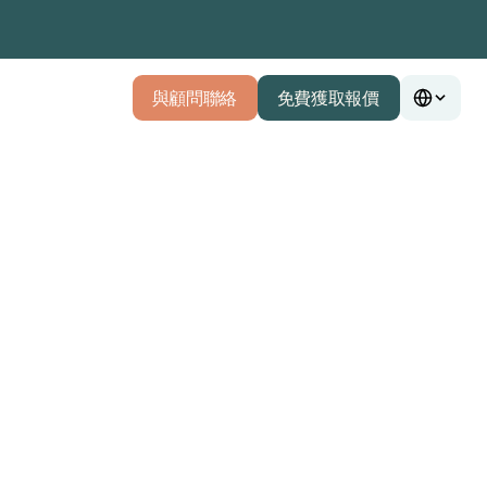
與顧問聯絡
免費獲取報價
與顧問聯絡
免費獲取報價
即獲取獨立客觀建議
姓氏 *
 *

+
852