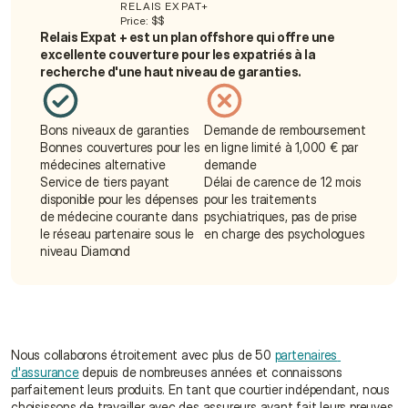
RELAIS EXPAT+
Get a Quote
Price: $$
Relais Expat + est un plan offshore qui offre une 
excellente couverture pour les expatriés à la 
recherche d'une haut niveau de garanties.
Bons niveaux de garanties
Demande de remboursement 
Bonnes couvertures pour les 
en ligne limité à 1,000 € par 
médecines alternative
demande
Service de tiers payant 
Délai de carence de 12 mois 
disponible pour les dépenses 
pour les traitements 
de médecine courante dans 
psychiatriques, pas de prise 
le réseau partenaire sous le 
en charge des psychologues
niveau Diamond
Nous collaborons étroitement avec plus de 50 
partenaires 
d'assurance
 depuis de nombreuses années et connaissons 
parfaitement leurs produits. En tant que courtier indépendant, nous 
choisissons de travailler avec des assureurs ayant fait leurs preuves 