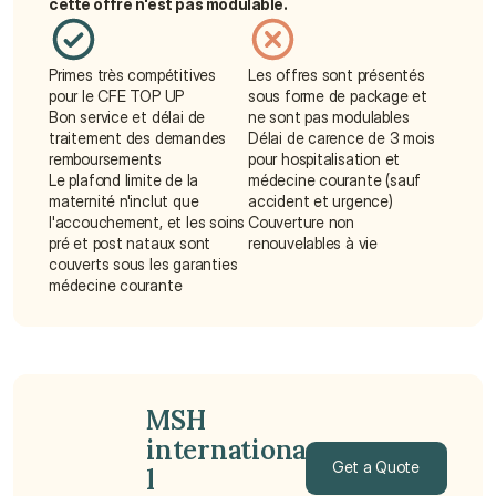
cette offre n'est pas modulable.
Primes très compétitives 
Les offres sont présentés 
pour le CFE TOP UP
sous forme de package et 
Bon service et délai de 
ne sont pas modulables
traitement des demandes 
Délai de carence de 3 mois 
remboursements
pour hospitalisation et 
Le plafond limite de la 
médecine courante (sauf 
maternité n'inclut que 
accident et urgence)
l'accouchement, et les soins 
Couverture non 
pré et post nataux sont 
renouvelables à vie
couverts sous les garanties 
médecine courante
MSH 
internationa
Get a Quote
l