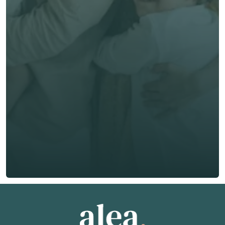
now
First Name *
Last Name *
Email *
Phone*
🇭🇰
+
852
Insurance Type *
Get Free Quote
Get Free Quote