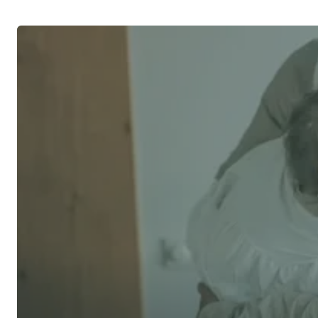
Switch to Alea
Talk to an Advisor