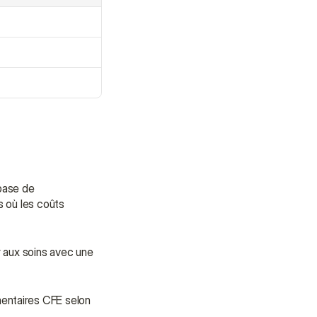
assistance.
Talk to an Advisor
Talk to an Advisor
base de 
 où les coûts 
 aux soins avec une 
entaires CFE selon 