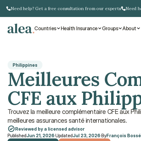
Need help? Get a free consultation from our experts
Need he
Countries
Health Insurance
Groups
About
Philippines
Meilleures Com
CFE aux Philip
Trouvez la meilleure complémentaire CFE aux Phil
meilleures assurances santé internationales.
Reviewed by a licensed advisor
Published
Jun 21, 2026
·
Updated
Jul 23, 2026
·
By
François Bossé