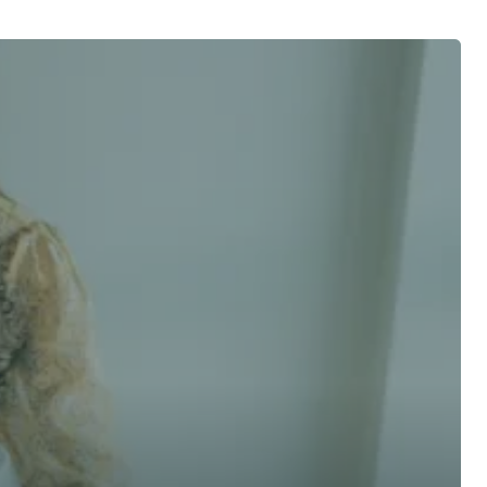
 advice now
Last Name *