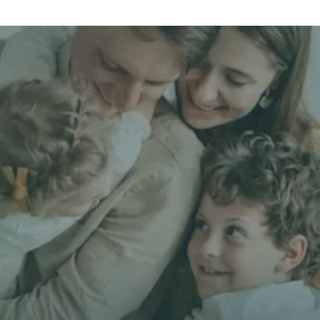
Get unbiased
First Name *
Email *
Phone*
🇭🇰
+
852