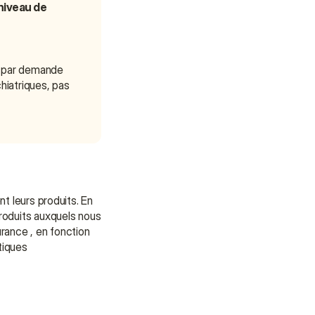
Get a Quote
niveau de 
€ par demande
iatriques, pas 
 leurs produits. En 
roduits auxquels nous 
ance , en fonction 
iques 