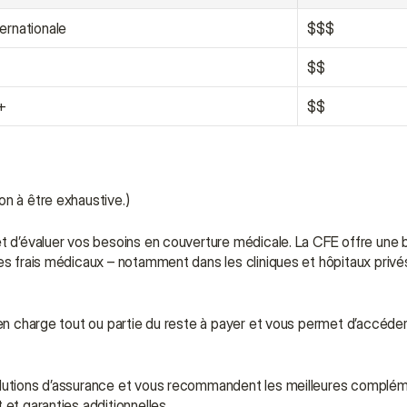
ernationale
$$$
$$
t+
$$
on à être exhaustive.)
et d’évaluer vos besoins en couverture médicale. La CFE offre une 
es frais médicaux – notamment dans les cliniques et hôpitaux privés
 en charge tout ou partie du reste à payer et vous permet d’accéder
olutions d’assurance et vous recommandent les meilleures complém
 et garanties additionnelles.