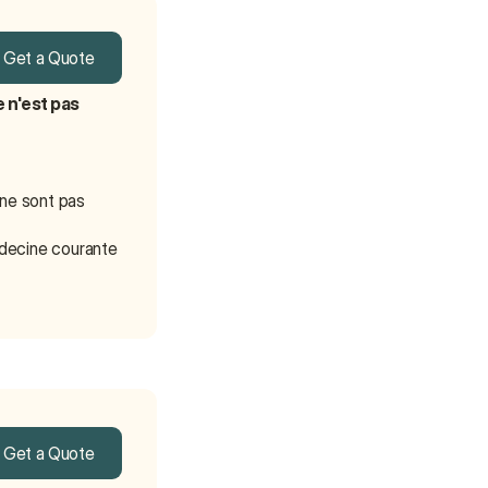
Get a Quote
Get a Quote
n'est pas 
ne sont pas 
decine courante 
Get a Quote