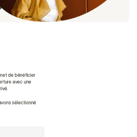
met de bénéficier 
rture avec une 
ivé.
avons sélectionné 
Need some help?
We’re here to provide support and 