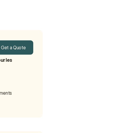
.
Get a Quote
Get a Quote
r les 
ements