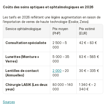
Coûts des soins optiques et ophtalmologiques en 2026
Les tarifs en 2026 reflètent une légère augmentation en raison de 
l'importation de verres de haute technologie (Essilor, Zeiss).
Service ophtalmologique
Prix moyen 
Prix estimé 
(PHP)
(EUR)
Consultation spécialiste
2 500 – 5 
42 € – 83 €
000
Lunettes (Monture + 
5 000 – 35 
83 € – 585 €
Verres)
000
Lentilles de contact 
2 000
 – 20 
30 € – 335 €
(Annuelles)
000
Chirurgie LASIK (Les deux 
80 000 – 140 
1 340 € – 2 
yeux)
000
340 €
Sources