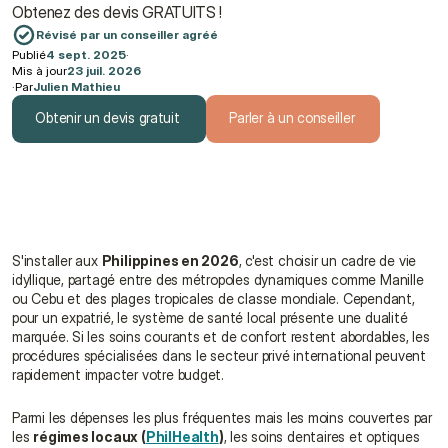
Obtenez des devis GRATUITS !
Révisé par un conseiller agréé
Publié
4 sept. 2025
·
Mis à jour
23 juil. 2026
·
Par
Julien Mathieu
Obtenir un devis gratuit
Parler à un conseiller
Obtenir un devis gratuit
Parler à un conseiller
S'installer aux 
Philippines en 2026
, c'est choisir un cadre de vie 
idyllique, partagé entre des métropoles dynamiques comme Manille 
ou Cebu et des plages tropicales de classe mondiale. Cependant, 
pour un expatrié, le système de santé local présente une dualité 
marquée. Si les soins courants et de confort restent abordables, les 
procédures spécialisées dans le secteur privé international peuvent 
rapidement impacter votre budget.
Parmi les dépenses les plus fréquentes mais les moins couvertes par 
les 
régimes locaux (
PhilHealth
)
, les soins dentaires et optiques 