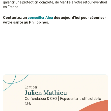
garantir une protection complète, de Manille à votre retour éventuel 
en France.
Contactez un 
conseiller Alea
 dès aujourd'hui pour sécuriser 
votre santé au Philippines.
L'assurance locale (PhilHealth) couvre-t-elle les 
soins dentaires pour les expatriés ?
Les dentistes aux Philippines sont-ils formés 
selon les normes internationales ?
Quel est le délai d'attente pour un rendez-vous 
chez un ophtalmologiste ?
Écrit par
Julien Mathieu
Co-fondateur & CEO | Représentant officiel de la 
CFE