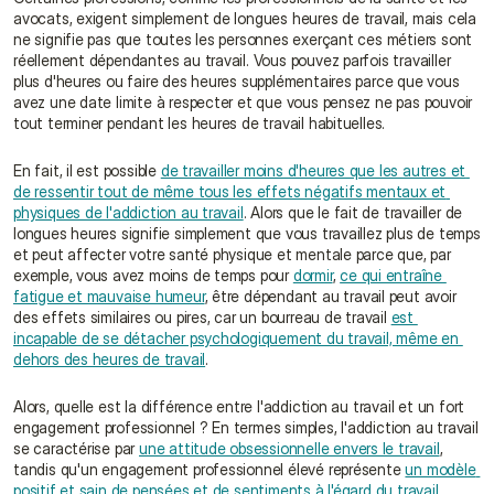
avocats, exigent simplement de longues heures de travail, mais cela 
ne signifie pas que toutes les personnes exerçant ces métiers sont 
réellement dépendantes au travail. Vous pouvez parfois travailler 
plus d'heures ou faire des heures supplémentaires parce que vous 
avez une date limite à respecter et que vous pensez ne pas pouvoir 
tout terminer pendant les heures de travail habituelles.
En fait, il est possible 
de travailler moins d'heures que les autres et 
de ressentir tout de même tous les effets négatifs mentaux et 
physiques de l'addiction au travail
. Alors que le fait de travailler de 
longues heures signifie simplement que vous travaillez plus de temps 
et peut affecter votre santé physique et mentale parce que, par 
exemple, vous avez moins de temps pour 
dormir
, 
ce qui entraîne 
fatigue et mauvaise humeur
, être dépendant au travail peut avoir 
des effets similaires ou pires, car un bourreau de travail 
est 
incapable de se détacher psychologiquement du travail, même en 
dehors des heures de travail
.
Alors, quelle est la différence entre l'addiction au travail et un fort 
engagement professionnel ? En termes simples, l'addiction au travail 
se caractérise par 
une attitude obsessionnelle envers le travail
, 
tandis qu'un engagement professionnel élevé représente 
un modèle 
positif et sain de pensées et de sentiments à l'égard du travail
.